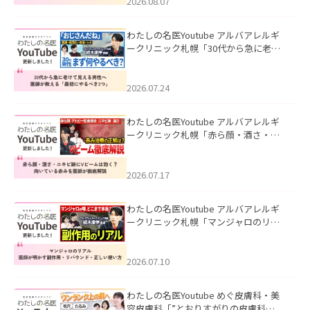
ました。
2026.08.07
わたしの名医Youtube アルバアレルギ
ークリニック札幌「30代から急に老け
て見える男性へ｜医師が教える「最初
にやるべき3つ」」を公開いたしまし
た。
2026.07.24
わたしの名医Youtube アルバアレルギ
ークリニック札幌「赤ら顔・酒さ・ニ
キビ跡にVビームは効く？向いている赤
みを医師が徹底解説」を公開いたしま
した。
2026.07.17
わたしの名医Youtube アルバアレルギ
ークリニック札幌「マンジャロのリア
ル｜医師が明かす副作用・リバウン
ド・正しい使い方」を公開いたしまし
た。
2026.07.10
わたしの名医Youtube めぐ皮膚科・美
容皮膚科「”とおりすがりの皮膚科