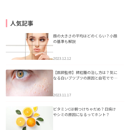
人気記事
顔の大きさの平均はどのくらい？小顔
の基準も解説
2023.12.12
【医師監修】稗粒腫の治し方は？気に
なる白いブツブツの原因と自宅ででき
るケアについて
2023.11.17
ビタミンCは朝つけちゃだめ？日焼け
やシミの原因になるってホント？