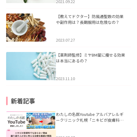
2021.09.22
【教えてドクター】防風通聖散の効果
や副作用は？長期服用は危険なの？
2023.07.27
【薬剤師監修】ミヤBM錠に痩せる効果
は本当にあるの？
2023.11.10
新着記事
わたしの名医Youtube アルバアレルギ
ークリニック札幌「ニキビが皮膚科で
も治らない理由｜繰り返す人が次に考
える治療を医師が解説」を公開いたし