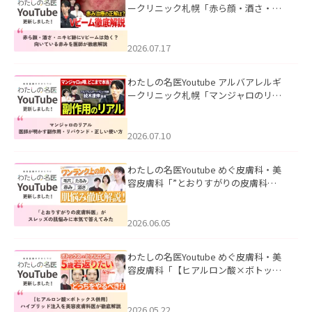
ークリニック札幌「赤ら顔・酒さ・ニ
キビ跡にVビームは効く？向いている赤
みを医師が徹底解説」を公開いたしま
した。
2026.07.17
わたしの名医Youtube アルバアレルギ
ークリニック札幌「マンジャロのリア
ル｜医師が明かす副作用・リバウン
ド・正しい使い方」を公開いたしまし
た。
2026.07.10
わたしの名医Youtube めぐ皮膚科・美
容皮膚科「”とおりすがりの皮膚科
医”がスレッズの肌悩みに本気で答えて
みた」を公開いたしました。
2026.06.05
わたしの名医Youtube めぐ皮膚科・美
容皮膚科「【ヒアルロン酸×ボトック
ス併用】ハイブリッド注入を美容皮膚
科医が徹底解説」を公開いたしまし
た。
2026.05.22