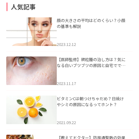
人気記事
顔の大きさの平均はどのくらい？小顔
の基準も解説
2023.12.12
【医師監修】稗粒腫の治し方は？気に
なる白いブツブツの原因と自宅ででき
るケアについて
2023.11.17
ビタミンCは朝つけちゃだめ？日焼け
やシミの原因になるってホント？
2021.09.22
【教えてドクター】防風通聖散の効果