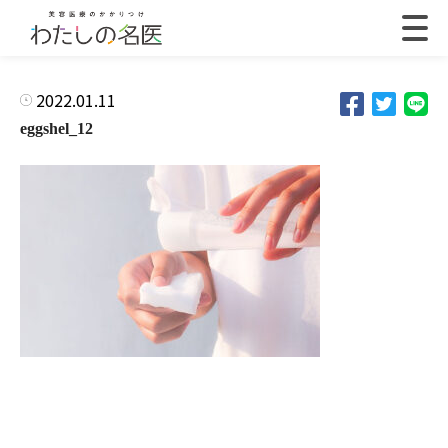
2022.01.11
eggshel_12