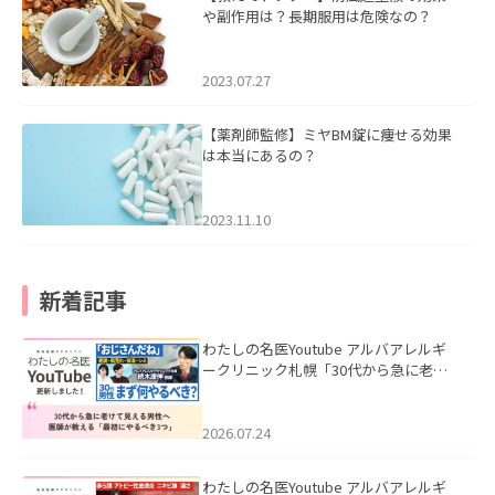
や副作用は？長期服用は危険なの？
2023.07.27
【薬剤師監修】ミヤBM錠に痩せる効果
は本当にあるの？
2023.11.10
新着記事
わたしの名医Youtube アルバアレルギ
ークリニック札幌「30代から急に老け
て見える男性へ｜医師が教える「最初
にやるべき3つ」」を公開いたしまし
た。
2026.07.24
わたしの名医Youtube アルバアレルギ