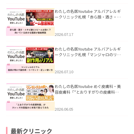
わたしの名医Youtube アルバアレルギ
ークリニック札幌「赤ら顔・酒さ・ニ
キビ跡にVビームは効く？向いている赤
みを医師が徹底解説」を公開いたしま
した。
2026.07.17
わたしの名医Youtube アルバアレルギ
ークリニック札幌「マンジャロのリア
ル｜医師が明かす副作用・リバウン
ド・正しい使い方」を公開いたしまし
た。
2026.07.10
わたしの名医Youtube めぐ皮膚科・美
容皮膚科「”とおりすがりの皮膚科
医”がスレッズの肌悩みに本気で答えて
みた」を公開いたしました。
2026.06.05
最新クリニック