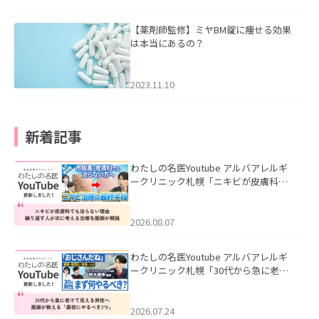
【薬剤師監修】ミヤBM錠に痩せる効果
は本当にあるの？
2023.11.10
新着記事
わたしの名医Youtube アルバアレルギ
ークリニック札幌「ニキビが皮膚科で
も治らない理由｜繰り返す人が次に考
える治療を医師が解説」を公開いたし
ました。
2026.08.07
わたしの名医Youtube アルバアレルギ
ークリニック札幌「30代から急に老け
て見える男性へ｜医師が教える「最初
にやるべき3つ」」を公開いたしまし
た。
2026.07.24