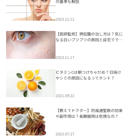
の基準も解説
2023.12.12
【医師監修】稗粒腫の治し方は？気に
なる白いブツブツの原因と自宅ででき
るケアについて
2023.11.17
ビタミンCは朝つけちゃだめ？日焼け
やシミの原因になるってホント？
2021.09.22
【教えてドクター】防風通聖散の効果
や副作用は？長期服用は危険なの？
2023.07.27