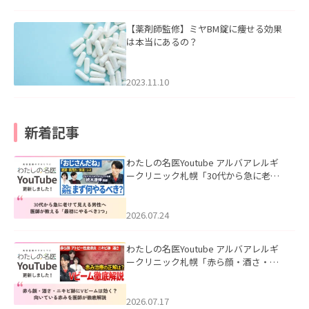
【薬剤師監修】ミヤBM錠に痩せる効果
は本当にあるの？
2023.11.10
新着記事
わたしの名医Youtube アルバアレルギ
ークリニック札幌「30代から急に老け
て見える男性へ｜医師が教える「最初
にやるべき3つ」」を公開いたしまし
た。
2026.07.24
わたしの名医Youtube アルバアレルギ
ークリニック札幌「赤ら顔・酒さ・ニ
キビ跡にVビームは効く？向いている赤
みを医師が徹底解説」を公開いたしま
した。
2026.07.17