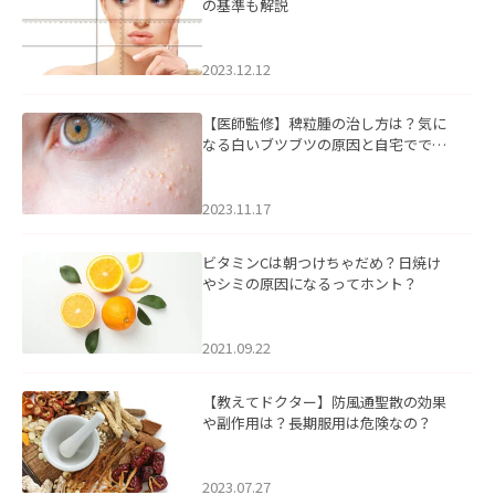
の基準も解説
2023.12.12
【医師監修】稗粒腫の治し方は？気に
なる白いブツブツの原因と自宅ででき
るケアについて
2023.11.17
ビタミンCは朝つけちゃだめ？日焼け
やシミの原因になるってホント？
2021.09.22
【教えてドクター】防風通聖散の効果
や副作用は？長期服用は危険なの？
2023.07.27