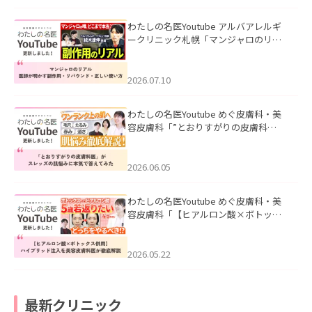
わたしの名医Youtube アルバアレルギ
ークリニック札幌「マンジャロのリア
ル｜医師が明かす副作用・リバウン
ド・正しい使い方」を公開いたしまし
た。
2026.07.10
わたしの名医Youtube めぐ皮膚科・美
容皮膚科「”とおりすがりの皮膚科
医”がスレッズの肌悩みに本気で答えて
みた」を公開いたしました。
2026.06.05
わたしの名医Youtube めぐ皮膚科・美
容皮膚科「【ヒアルロン酸×ボトック
ス併用】ハイブリッド注入を美容皮膚
科医が徹底解説」を公開いたしまし
た。
2026.05.22
最新クリニック