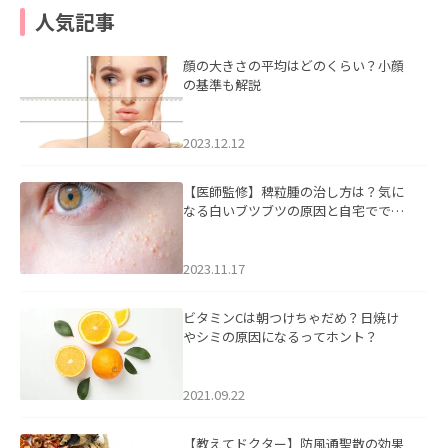
人気記事
顔の大きさの平均はどのくらい？小顔
の基準も解説
2023.12.12
【医師監修】稗粒腫の治し方は？気に
なる白いブツブツの原因と自宅ででき
るケアについて
2023.11.17
ビタミンCは朝つけちゃだめ？日焼け
やシミの原因になるってホント？
2021.09.22
【教えてドクター】防風通聖散の効果