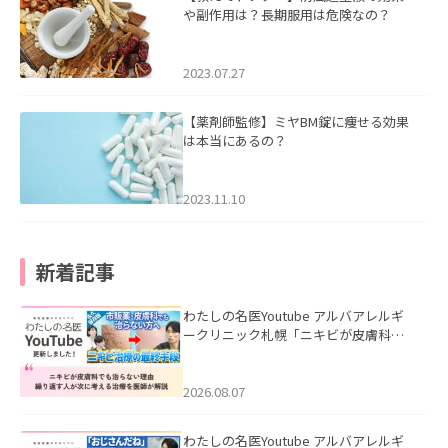
や副作用は？長期服用は危険なの？
2023.07.27
【薬剤師監修】ミヤBM錠に痩せる効果
は本当にあるの？
2023.11.10
新着記事
わたしの名医Youtube アルバアレルギ
ークリニック札幌「ニキビが皮膚科で
も治らない理由｜繰り返す人が次に考
える治療を医師が解説」を公開いたし
ました。
2026.08.07
わたしの名医Youtube アルバアレルギ