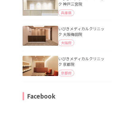
ク 神戸三宮院
兵庫県
いびきメディカルクリニッ
ク 大阪梅田院
大阪府
いびきメディカルクリニッ
ク 京都院
京都府
Facebook