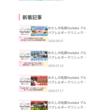
新着記事
わたしの名医Youtube アル
バアレルギークリニック札
幌「ニキビが皮膚科でも治
2026.08.07
らない理由｜繰り返す人が
次に考える治療を医師が解
説」を公開いたしました。
わたしの名医Youtube アル
バアレルギークリニック札
幌「30代から急に老けて見
2026.07.24
える男性へ｜医師が教える
「最初にやるべき3つ」」を
公開いたしました。
わたしの名医Youtube アル
バアレルギークリニック札
幌「赤ら顔・酒さ・ニキビ
2026.07.17
跡にVビームは効く？向いて
いる赤みを医師が徹底解
説」を公開いたしました。
わたしの名医Youtube アル
バアレルギークリニック札