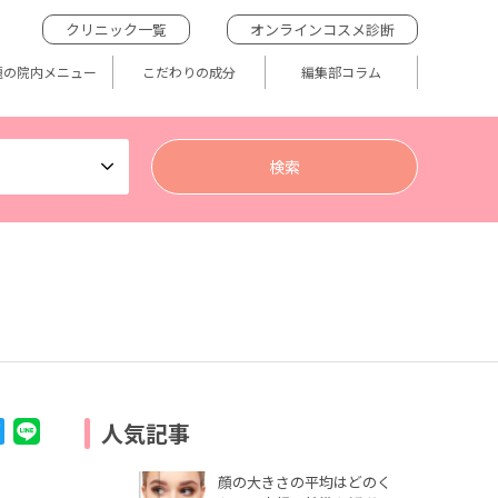
クリニック一覧
オンラインコスメ診断
題の院内メニュー
こだわりの成分
編集部コラム
人気記事
顔の大きさの平均はどのく