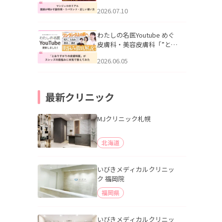
幌「マンジャロのリアル｜
2026.07.10
医師が明かす副作用・リバ
ウンド・正しい使い方」を
公開いたしました。
わたしの名医Youtube めぐ
皮膚科・美容皮膚科「”とお
りすがりの皮膚科医”がスレ
2026.06.05
ッズの肌悩みに本気で答え
てみた」を公開いたしまし
た。
最新クリニック
MJクリニック札幌
北海道
いびきメディカルクリニッ
ク 福岡院
福岡県
いびきメディカルクリニッ