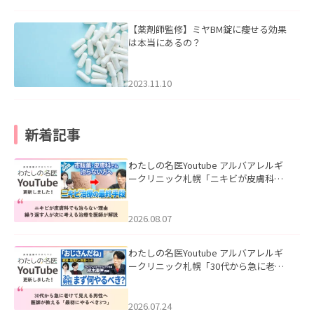
【薬剤師監修】ミヤBM錠に痩せる効果
は本当にあるの？
2023.11.10
新着記事
わたしの名医Youtube アルバアレルギ
ークリニック札幌「ニキビが皮膚科で
も治らない理由｜繰り返す人が次に考
える治療を医師が解説」を公開いたし
ました。
2026.08.07
わたしの名医Youtube アルバアレルギ
ークリニック札幌「30代から急に老け
て見える男性へ｜医師が教える「最初
にやるべき3つ」」を公開いたしまし
た。
2026.07.24