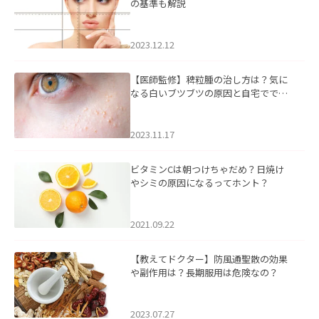
の基準も解説
2023.12.12
【医師監修】稗粒腫の治し方は？気に
なる白いブツブツの原因と自宅ででき
るケアについて
2023.11.17
ビタミンCは朝つけちゃだめ？日焼け
やシミの原因になるってホント？
2021.09.22
【教えてドクター】防風通聖散の効果
や副作用は？長期服用は危険なの？
2023.07.27