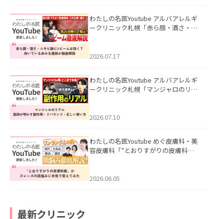
わたしの名医Youtube アルバアレルギ
ークリニック札幌「赤ら顔・酒さ・ニ
キビ跡にVビームは効く？向いている赤
みを医師が徹底解説」を公開いたしま
した。
2026.07.17
わたしの名医Youtube アルバアレルギ
ークリニック札幌「マンジャロのリア
ル｜医師が明かす副作用・リバウン
ド・正しい使い方」を公開いたしまし
た。
2026.07.10
わたしの名医Youtube めぐ皮膚科・美
容皮膚科「”とおりすがりの皮膚科
医”がスレッズの肌悩みに本気で答えて
みた」を公開いたしました。
2026.06.05
最新クリニック