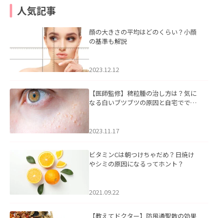
人気記事
顔の大きさの平均はどのくらい？小顔
の基準も解説
2023.12.12
【医師監修】稗粒腫の治し方は？気に
なる白いブツブツの原因と自宅ででき
るケアについて
2023.11.17
ビタミンCは朝つけちゃだめ？日焼け
やシミの原因になるってホント？
2021.09.22
【教えてドクター】防風通聖散の効果