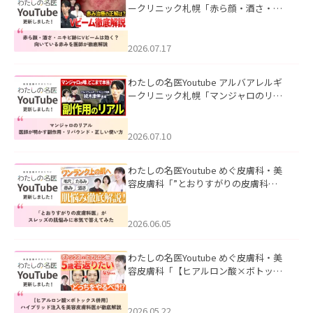
ークリニック札幌「赤ら顔・酒さ・ニ
キビ跡にVビームは効く？向いている赤
みを医師が徹底解説」を公開いたしま
した。
2026.07.17
わたしの名医Youtube アルバアレルギ
ークリニック札幌「マンジャロのリア
ル｜医師が明かす副作用・リバウン
ド・正しい使い方」を公開いたしまし
た。
2026.07.10
わたしの名医Youtube めぐ皮膚科・美
容皮膚科「”とおりすがりの皮膚科
医”がスレッズの肌悩みに本気で答えて
みた」を公開いたしました。
2026.06.05
わたしの名医Youtube めぐ皮膚科・美
容皮膚科「【ヒアルロン酸×ボトック
ス併用】ハイブリッド注入を美容皮膚
科医が徹底解説」を公開いたしまし
た。
2026.05.22