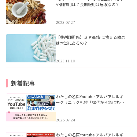
や副作用は？長期服用は危険なの？
2023.07.27
【薬剤師監修】ミヤBM錠に痩せる効果
は本当にあるの？
2023.11.10
新着記事
わたしの名医Youtube アルバアレルギ
ークリニック札幌「30代から急に老け
て見える男性へ｜医師が教える「最初
にやるべき3つ」」を公開いたしまし
た。
2026.07.24
わたしの名医Youtube アルバアレルギ