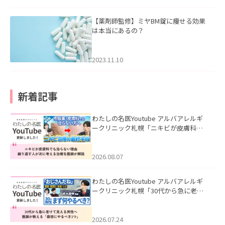
【薬剤師監修】ミヤBM錠に痩せる効果
は本当にあるの？
2023.11.10
新着記事
わたしの名医Youtube アルバアレルギ
ークリニック札幌「ニキビが皮膚科で
も治らない理由｜繰り返す人が次に考
える治療を医師が解説」を公開いたし
ました。
2026.08.07
わたしの名医Youtube アルバアレルギ
ークリニック札幌「30代から急に老け
て見える男性へ｜医師が教える「最初
にやるべき3つ」」を公開いたしまし
た。
2026.07.24