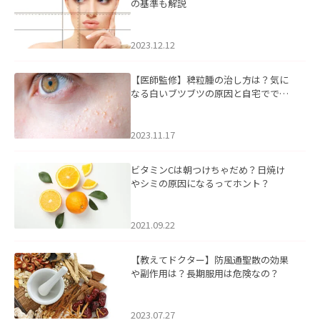
の基準も解説
2023.12.12
【医師監修】稗粒腫の治し方は？気に
なる白いブツブツの原因と自宅ででき
るケアについて
2023.11.17
ビタミンCは朝つけちゃだめ？日焼け
やシミの原因になるってホント？
2021.09.22
【教えてドクター】防風通聖散の効果
や副作用は？長期服用は危険なの？
2023.07.27