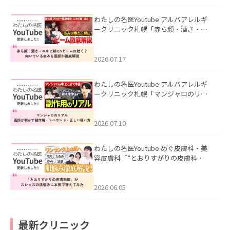
わたしの名医Youtube アルバアレルギ
ークリニック札幌「赤ら顔・酒さ・ニ
キビ跡にVビームは効く？向いている赤
みを医師が徹底解説」を公開いたしま
した。
2026.07.17
わたしの名医Youtube アルバアレルギ
ークリニック札幌「マンジャロのリア
ル｜医師が明かす副作用・リバウン
ド・正しい使い方」を公開いたしまし
た。
2026.07.10
わたしの名医Youtube めぐ皮膚科・美
容皮膚科「”とおりすがりの皮膚科
医”がスレッズの肌悩みに本気で答えて
みた」を公開いたしました。
2026.06.05
最新クリニック