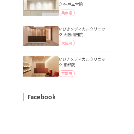
ク 神戸三宮院
兵庫県
いびきメディカルクリニッ
ク 大阪梅田院
大阪府
いびきメディカルクリニッ
ク 京都院
京都府
Facebook