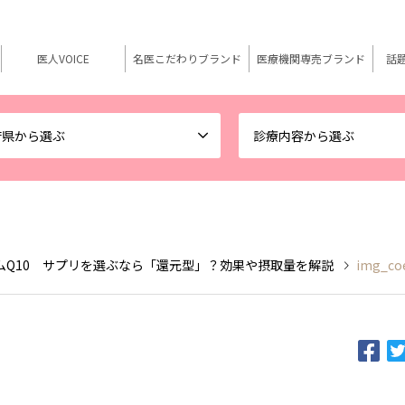
医人VOICE
名医こだわりブランド
医療機関専売ブランド
話
府県から選ぶ
診療内容から選ぶ
ムQ10 サプリを選ぶなら「還元型」？効果や摂取量を解説
img_co