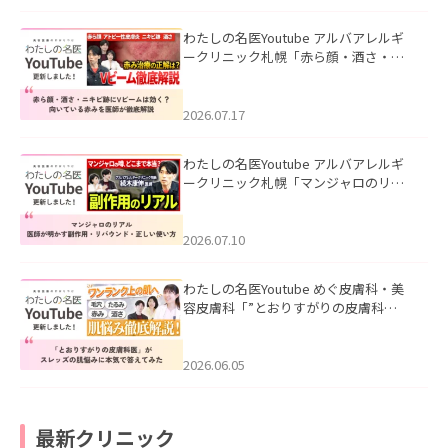
わたしの名医Youtube アルバアレルギ
ークリニック札幌「赤ら顔・酒さ・ニ
キビ跡にVビームは効く？向いている赤
みを医師が徹底解説」を公開いたしま
した。
2026.07.17
わたしの名医Youtube アルバアレルギ
ークリニック札幌「マンジャロのリア
ル｜医師が明かす副作用・リバウン
ド・正しい使い方」を公開いたしまし
た。
2026.07.10
わたしの名医Youtube めぐ皮膚科・美
容皮膚科「”とおりすがりの皮膚科
医”がスレッズの肌悩みに本気で答えて
みた」を公開いたしました。
2026.06.05
最新クリニック