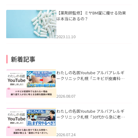
【薬剤師監修】ミヤBM錠に痩せる効果
は本当にあるの？
2023.11.10
新着記事
わたしの名医Youtube アルバアレルギ
ークリニック札幌「ニキビが皮膚科で
も治らない理由｜繰り返す人が次に考
える治療を医師が解説」を公開いたし
ました。
2026.08.07
わたしの名医Youtube アルバアレルギ
ークリニック札幌「30代から急に老け
て見える男性へ｜医師が教える「最初
にやるべき3つ」」を公開いたしまし
た。
2026.07.24