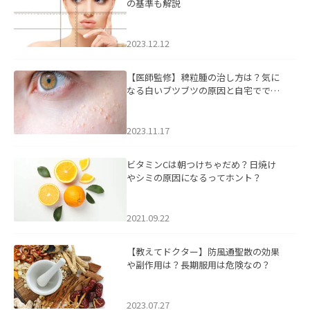
の基準も解説
2023.12.12
【医師監修】稗粒腫の治し方は？気に
なる白いブツブツの原因と自宅ででき
るケアについて
2023.11.17
ビタミンCは朝つけちゃだめ？日焼け
やシミの原因になるってホント？
2021.09.22
【教えてドクター】防風通聖散の効果
や副作用は？長期服用は危険なの？
2023.07.27