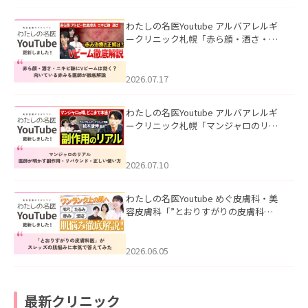
わたしの名医Youtube アルバアレルギ
ークリニック札幌「赤ら顔・酒さ・ニ
キビ跡にVビームは効く？向いている赤
みを医師が徹底解説」を公開いたしま
した。
2026.07.17
わたしの名医Youtube アルバアレルギ
ークリニック札幌「マンジャロのリア
ル｜医師が明かす副作用・リバウン
ド・正しい使い方」を公開いたしまし
た。
2026.07.10
わたしの名医Youtube めぐ皮膚科・美
容皮膚科「”とおりすがりの皮膚科
医”がスレッズの肌悩みに本気で答えて
みた」を公開いたしました。
2026.06.05
最新クリニック