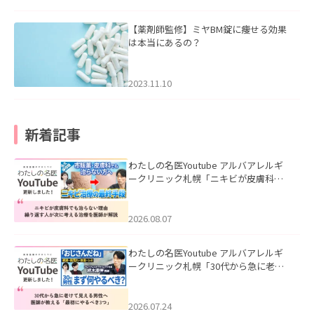
【薬剤師監修】ミヤBM錠に痩せる効果
は本当にあるの？
2023.11.10
新着記事
わたしの名医Youtube アルバアレルギ
ークリニック札幌「ニキビが皮膚科で
も治らない理由｜繰り返す人が次に考
える治療を医師が解説」を公開いたし
ました。
2026.08.07
わたしの名医Youtube アルバアレルギ
ークリニック札幌「30代から急に老け
て見える男性へ｜医師が教える「最初
にやるべき3つ」」を公開いたしまし
た。
2026.07.24