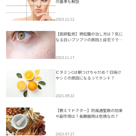
の基準も解説
2023.12.12
【医師監修】稗粒腫の治し方は？気に
なる白いブツブツの原因と自宅ででき
るケアについて
2023.11.17
ビタミンCは朝つけちゃだめ？日焼け
やシミの原因になるってホント？
2021.09.22
【教えてドクター】防風通聖散の効果
や副作用は？長期服用は危険なの？
2023.07.27