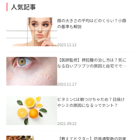
人気記事
顔の大きさの平均はどのくらい？小顔
の基準も解説
2023.12.12
【医師監修】稗粒腫の治し方は？気に
なる白いブツブツの原因と自宅ででき
るケアについて
2023.11.17
ビタミンCは朝つけちゃだめ？日焼け
やシミの原因になるってホント？
2021.09.22
【教えてドクター】防風通聖散の効果