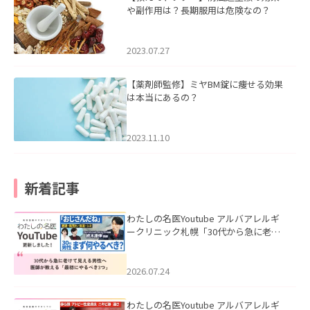
や副作用は？長期服用は危険なの？
2023.07.27
【薬剤師監修】ミヤBM錠に痩せる効果
は本当にあるの？
2023.11.10
新着記事
わたしの名医Youtube アルバアレルギ
ークリニック札幌「30代から急に老け
て見える男性へ｜医師が教える「最初
にやるべき3つ」」を公開いたしまし
た。
2026.07.24
わたしの名医Youtube アルバアレルギ