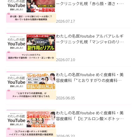
ークリニック札幌「赤ら顔・酒さ・ニ
キビ跡にVビームは効く？向いている赤
みを医師が徹底解説」を公開いたしま
した。
2026.07.17
わたしの名医Youtube アルバアレルギ
ークリニック札幌「マンジャロのリア
ル｜医師が明かす副作用・リバウン
ド・正しい使い方」を公開いたしまし
た。
2026.07.10
わたしの名医Youtube めぐ皮膚科・美
容皮膚科「”とおりすがりの皮膚科
医”がスレッズの肌悩みに本気で答えて
みた」を公開いたしました。
2026.06.05
わたしの名医Youtube めぐ皮膚科・美
容皮膚科「【ヒアルロン酸×ボトック
ス併用】ハイブリッド注入を美容皮膚
科医が徹底解説」を公開いたしまし
た。
2026.05.22