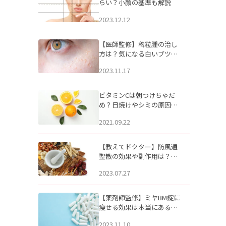
らい？小顔の基準も解説
2023.12.12
【医師監修】稗粒腫の治し
方は？気になる白いブツブ
ツの原因と自宅でできるケ
2023.11.17
アについて
ビタミンCは朝つけちゃだ
め？日焼けやシミの原因に
なるってホント？
2021.09.22
【教えてドクター】防風通
聖散の効果や副作用は？長
期服用は危険なの？
2023.07.27
【薬剤師監修】ミヤBM錠に
痩せる効果は本当にある
の？
2023.11.10