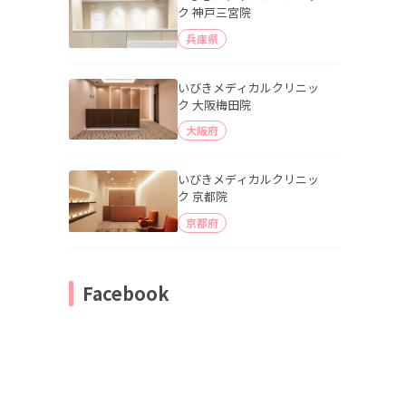
ク 神戸三宮院
兵庫県
いびきメディカルクリニッ
ク 大阪梅田院
大阪府
いびきメディカルクリニッ
ク 京都院
京都府
Facebook