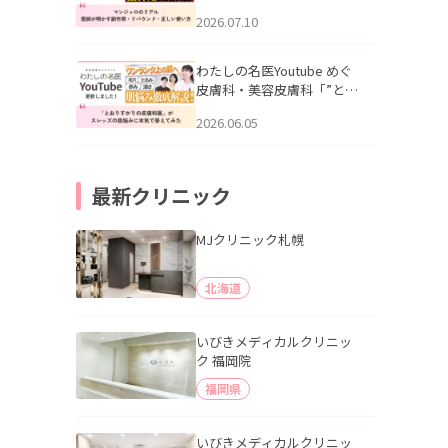
幌「マンジャロのリアル｜
2026.07.10
医師が明かす副作用・リバ
ウンド・正しい使い方」を
公開いたしました。
わたしの名医Youtube めぐ
皮膚科・美容皮膚科「”とお
りすがりの皮膚科医”がスレ
2026.06.05
ッズの肌悩みに本気で答え
てみた」を公開いたしまし
た。
最新クリニック
MJクリニック札幌
北海道
いびきメディカルクリニッ
ク 福岡院
福岡県
いびきメディカルクリニッ