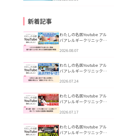
新着記事
わたしの名医Youtube アル
バアレルギークリニック札
幌「ニキビが皮膚科でも治
2026.08.07
らない理由｜繰り返す人が
次に考える治療を医師が解
説」を公開いたしました。
わたしの名医Youtube アル
バアレルギークリニック札
幌「30代から急に老けて見
2026.07.24
える男性へ｜医師が教える
「最初にやるべき3つ」」を
公開いたしました。
わたしの名医Youtube アル
バアレルギークリニック札
幌「赤ら顔・酒さ・ニキビ
2026.07.17
跡にVビームは効く？向いて
いる赤みを医師が徹底解
説」を公開いたしました。
わたしの名医Youtube アル
バアレルギークリニック札