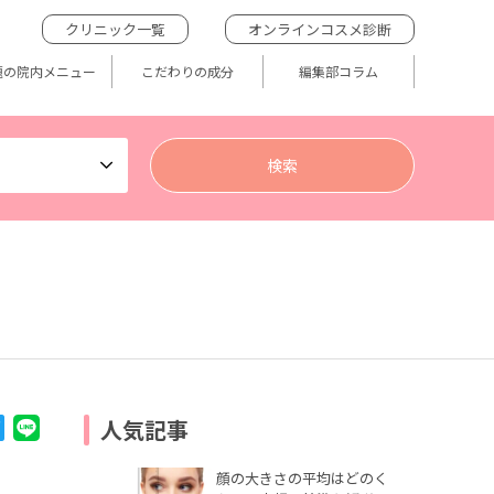
クリニック一覧
オンラインコスメ診断
題の院内メニュー
こだわりの成分
編集部コラム
人気記事
顔の大きさの平均はどのく