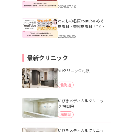
幌「マンジャロのリアル｜
2026.07.10
医師が明かす副作用・リバ
ウンド・正しい使い方」を
公開いたしました。
わたしの名医Youtube めぐ
皮膚科・美容皮膚科「”とお
りすがりの皮膚科医”がスレ
2026.06.05
ッズの肌悩みに本気で答え
てみた」を公開いたしまし
た。
最新クリニック
MJクリニック札幌
北海道
いびきメディカルクリニッ
ク 福岡院
福岡県
いびきメディカルクリニッ