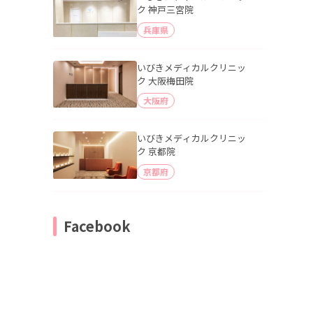
ク 神戸三宮院
兵庫県
いびきメディカルクリニッ
ク 大阪梅田院
大阪府
いびきメディカルクリニッ
ク 京都院
京都府
Facebook