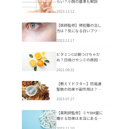
らい？小顔の基準も解説
2023.12.12
【医師監修】稗粒腫の治し
方は？気になる白いブツブ
ツの原因と自宅でできるケ
2023.11.17
アについて
ビタミンCは朝つけちゃだ
め？日焼けやシミの原因に
なるってホント？
2021.09.22
【教えてドクター】防風通
聖散の効果や副作用は？長
期服用は危険なの？
2023.07.27
【薬剤師監修】ミヤBM錠に
痩せる効果は本当にある
の？
2023.11.10