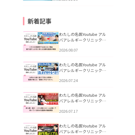
新着記事
わたしの名医Youtube アル
バアレルギークリニック札
幌「ニキビが皮膚科でも治
2026.08.07
らない理由｜繰り返す人が
次に考える治療を医師が解
説」を公開いたしました。
わたしの名医Youtube アル
バアレルギークリニック札
幌「30代から急に老けて見
2026.07.24
える男性へ｜医師が教える
「最初にやるべき3つ」」を
公開いたしました。
わたしの名医Youtube アル
バアレルギークリニック札
幌「赤ら顔・酒さ・ニキビ
2026.07.17
跡にVビームは効く？向いて
いる赤みを医師が徹底解
説」を公開いたしました。
わたしの名医Youtube アル
バアレルギークリニック札