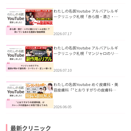
わたしの名医Youtube アルバアレルギ
ークリニック札幌「赤ら顔・酒さ・ニ
キビ跡にVビームは効く？向いている赤
みを医師が徹底解説」を公開いたしま
した。
2026.07.17
わたしの名医Youtube アルバアレルギ
ークリニック札幌「マンジャロのリア
ル｜医師が明かす副作用・リバウン
ド・正しい使い方」を公開いたしまし
た。
2026.07.10
わたしの名医Youtube めぐ皮膚科・美
容皮膚科「”とおりすがりの皮膚科
医”がスレッズの肌悩みに本気で答えて
みた」を公開いたしました。
2026.06.05
最新クリニック