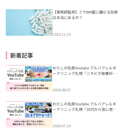
【薬剤師監修】ミヤBM錠に痩せる効果
は本当にあるの？
2023.11.10
新着記事
わたしの名医Youtube アルバアレルギ
ークリニック札幌「ニキビが皮膚科で
も治らない理由｜繰り返す人が次に考
える治療を医師が解説」を公開いたし
ました。
2026.08.07
わたしの名医Youtube アルバアレルギ
ークリニック札幌「30代から急に老け
て見える男性へ｜医師が教える「最初
にやるべき3つ」」を公開いたしまし
た。
2026.07.24