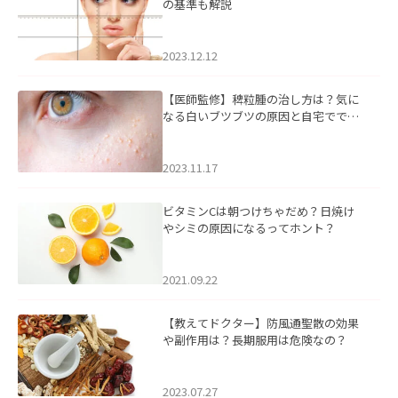
の基準も解説
2023.12.12
【医師監修】稗粒腫の治し方は？気に
なる白いブツブツの原因と自宅ででき
るケアについて
2023.11.17
ビタミンCは朝つけちゃだめ？日焼け
やシミの原因になるってホント？
2021.09.22
【教えてドクター】防風通聖散の効果
や副作用は？長期服用は危険なの？
2023.07.27