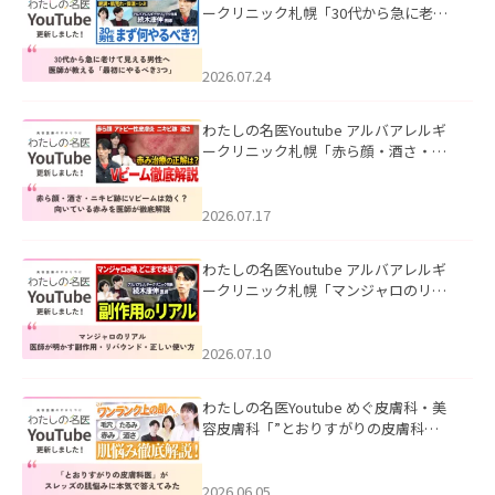
ークリニック札幌「30代から急に老け
て見える男性へ｜医師が教える「最初
にやるべき3つ」」を公開いたしまし
た。
2026.07.24
わたしの名医Youtube アルバアレルギ
ークリニック札幌「赤ら顔・酒さ・ニ
キビ跡にVビームは効く？向いている赤
みを医師が徹底解説」を公開いたしま
した。
2026.07.17
わたしの名医Youtube アルバアレルギ
ークリニック札幌「マンジャロのリア
ル｜医師が明かす副作用・リバウン
ド・正しい使い方」を公開いたしまし
た。
2026.07.10
わたしの名医Youtube めぐ皮膚科・美
容皮膚科「”とおりすがりの皮膚科
医”がスレッズの肌悩みに本気で答えて
みた」を公開いたしました。
2026.06.05