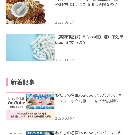
や副作用は？長期服用は危険なの？
2023.07.27
【薬剤師監修】ミヤBM錠に痩せる効果
は本当にあるの？
2023.11.10
新着記事
わたしの名医Youtube アルバアレルギ
ークリニック札幌「ニキビが皮膚科で
も治らない理由｜繰り返す人が次に考
える治療を医師が解説」を公開いたし
ました。
2026.08.07
わたしの名医Youtube アルバアレルギ