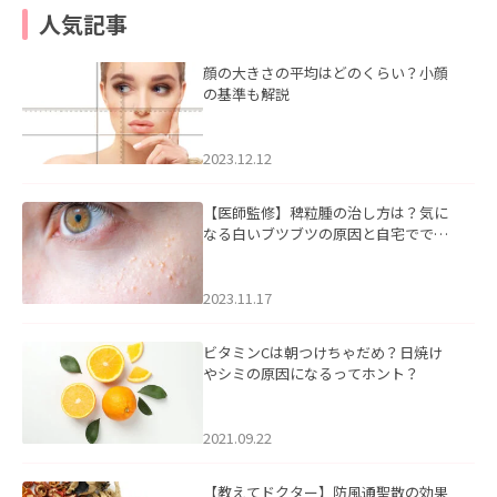
人気記事
顔の大きさの平均はどのくらい？小顔
の基準も解説
2023.12.12
【医師監修】稗粒腫の治し方は？気に
なる白いブツブツの原因と自宅ででき
るケアについて
2023.11.17
ビタミンCは朝つけちゃだめ？日焼け
やシミの原因になるってホント？
2021.09.22
【教えてドクター】防風通聖散の効果