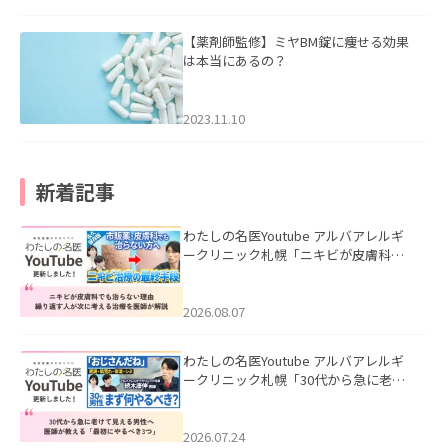
【薬剤師監修】ミヤBM錠に痩せる効果
は本当にあるの？
2023.11.10
新着記事
わたしの名医Youtube アルバアレルギ
ークリニック札幌「ニキビが皮膚科で
も治らない理由｜繰り返す人が次に考
える治療を医師が解説」を公開いたし
ました。
2026.08.07
わたしの名医Youtube アルバアレルギ
ークリニック札幌「30代から急に老け
て見える男性へ｜医師が教える「最初
にやるべき3つ」」を公開いたしまし
た。
2026.07.24