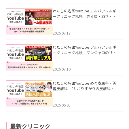
わたしの名医Youtube アルバアレルギ
ークリニック札幌「赤ら顔・酒さ・ニ
キビ跡にVビームは効く？向いている赤
みを医師が徹底解説」を公開いたしま
した。
2026.07.17
わたしの名医Youtube アルバアレルギ
ークリニック札幌「マンジャロのリア
ル｜医師が明かす副作用・リバウン
ド・正しい使い方」を公開いたしまし
た。
2026.07.10
わたしの名医Youtube めぐ皮膚科・美
容皮膚科「”とおりすがりの皮膚科
医”がスレッズの肌悩みに本気で答えて
みた」を公開いたしました。
2026.06.05
最新クリニック