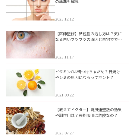
の基準も解説
2023.12.12
【医師監修】稗粒腫の治し方は？気に
なる白いブツブツの原因と自宅ででき
るケアについて
2023.11.17
ビタミンCは朝つけちゃだめ？日焼け
やシミの原因になるってホント？
2021.09.22
【教えてドクター】防風通聖散の効果
や副作用は？長期服用は危険なの？
2023.07.27