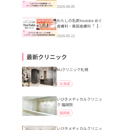
りすがりの皮膚科医”がスレ
2026.06.05
ッズの肌悩みに本気で答え
てみた」を公開いたしまし
た。
わたしの名医Youtube めぐ
皮膚科・美容皮膚科「【ヒ
アルロン酸×ボトックス併
2026.05.22
用】ハイブリッド注入を美
容皮膚科医が徹底解説」を
公開いたしました。
最新クリニック
MJクリニック札幌
北海道
いびきメディカルクリニッ
ク 福岡院
福岡県
いびきメディカルクリニッ