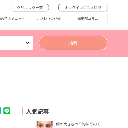
クリニック一覧
オンラインコスメ診断
題の院内メニュー
こだわりの成分
編集部コラム
人気記事
顔の大きさの平均はどのく