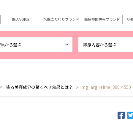
医人VOICE
名医こだわりブランド
医療機関専売ブランド
話
府県から選ぶ
診療内容から選ぶ
ン 塗る美容成分の驚くべき効果とは？
img_argireline_860×550