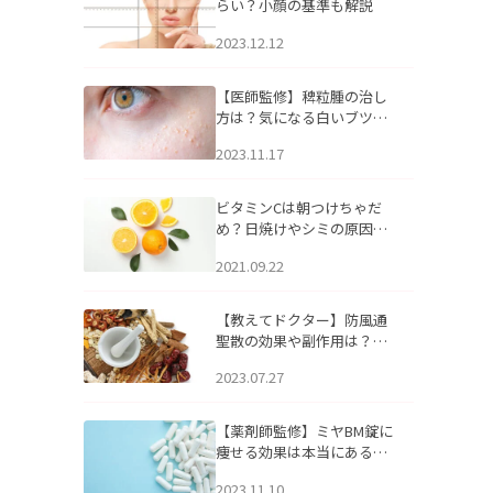
らい？小顔の基準も解説
2023.12.12
【医師監修】稗粒腫の治し
方は？気になる白いブツブ
ツの原因と自宅でできるケ
2023.11.17
アについて
ビタミンCは朝つけちゃだ
め？日焼けやシミの原因に
なるってホント？
2021.09.22
【教えてドクター】防風通
聖散の効果や副作用は？長
期服用は危険なの？
2023.07.27
【薬剤師監修】ミヤBM錠に
痩せる効果は本当にある
の？
2023.11.10