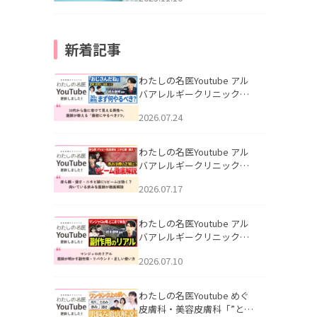
新着記事
わたしの名医Youtube アル
バアレルギークリニック札
幌「30代から急に老けて見
2026.07.24
える男性へ｜医師が教える
「最初にやるべき3つ」」を
公開いたしました。
わたしの名医Youtube アル
バアレルギークリニック札
幌「赤ら顔・酒さ・ニキビ
2026.07.17
跡にVビームは効く？向いて
いる赤みを医師が徹底解
説」を公開いたしました。
わたしの名医Youtube アル
バアレルギークリニック札
幌「マンジャロのリアル｜
2026.07.10
医師が明かす副作用・リバ
ウンド・正しい使い方」を
公開いたしました。
わたしの名医Youtube めぐ
皮膚科・美容皮膚科「”とお