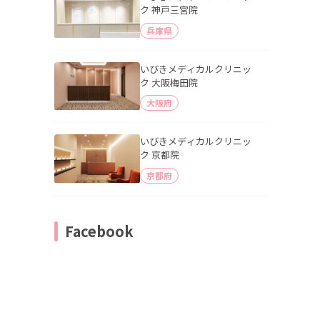
ク 神戸三宮院
兵庫県
いびきメディカルクリニッ
ク 大阪梅田院
大阪府
いびきメディカルクリニッ
ク 京都院
京都府
Facebook