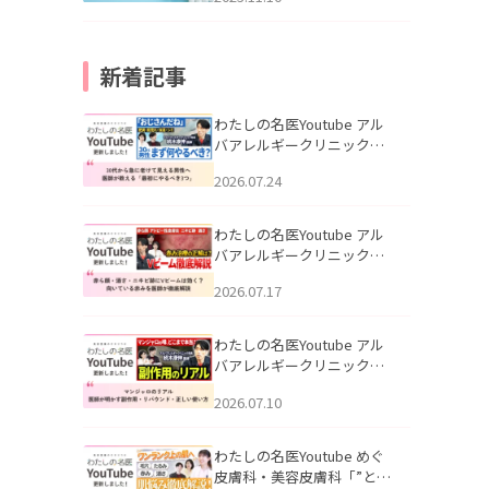
新着記事
わたしの名医Youtube アル
バアレルギークリニック札
幌「30代から急に老けて見
2026.07.24
える男性へ｜医師が教える
「最初にやるべき3つ」」を
公開いたしました。
わたしの名医Youtube アル
バアレルギークリニック札
幌「赤ら顔・酒さ・ニキビ
2026.07.17
跡にVビームは効く？向いて
いる赤みを医師が徹底解
説」を公開いたしました。
わたしの名医Youtube アル
バアレルギークリニック札
幌「マンジャロのリアル｜
2026.07.10
医師が明かす副作用・リバ
ウンド・正しい使い方」を
公開いたしました。
わたしの名医Youtube めぐ
皮膚科・美容皮膚科「”とお