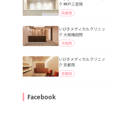
ク 神戸三宮院
兵庫県
いびきメディカルクリニッ
ク 大阪梅田院
大阪府
いびきメディカルクリニッ
ク 京都院
京都府
Facebook