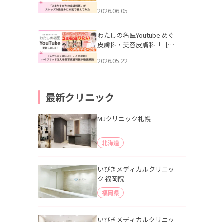
りすがりの皮膚科医”がスレ
2026.06.05
ッズの肌悩みに本気で答え
てみた」を公開いたしまし
た。
わたしの名医Youtube めぐ
皮膚科・美容皮膚科「【ヒ
アルロン酸×ボトックス併
2026.05.22
用】ハイブリッド注入を美
容皮膚科医が徹底解説」を
公開いたしました。
最新クリニック
MJクリニック札幌
北海道
いびきメディカルクリニッ
ク 福岡院
福岡県
いびきメディカルクリニッ