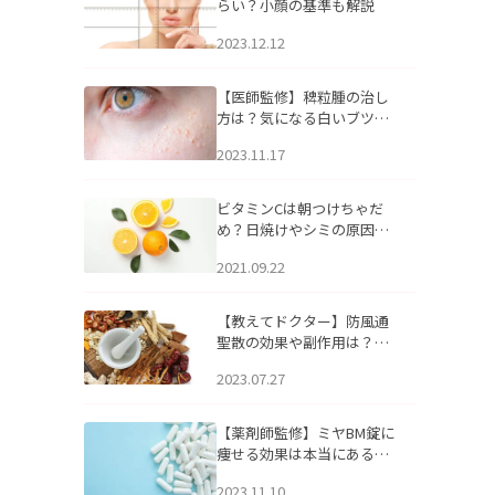
らい？小顔の基準も解説
2023.12.12
【医師監修】稗粒腫の治し
方は？気になる白いブツブ
ツの原因と自宅でできるケ
2023.11.17
アについて
ビタミンCは朝つけちゃだ
め？日焼けやシミの原因に
なるってホント？
2021.09.22
【教えてドクター】防風通
聖散の効果や副作用は？長
期服用は危険なの？
2023.07.27
【薬剤師監修】ミヤBM錠に
痩せる効果は本当にある
の？
2023.11.10