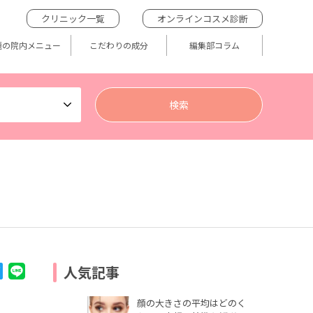
クリニック一覧
オンラインコスメ診断
題の院内メニュー
こだわりの成分
編集部コラム
人気記事
顔の大きさの平均はどのく