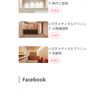
ク 神戸三宮院
兵庫県
いびきメディカルクリニッ
ク 大阪梅田院
大阪府
いびきメディカルクリニッ
ク 京都院
京都府
Facebook