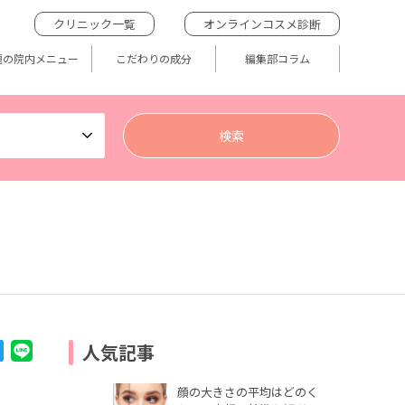
クリニック一覧
オンラインコスメ診断
題の院内メニュー
こだわりの成分
編集部コラム
人気記事
顔の大きさの平均はどのく