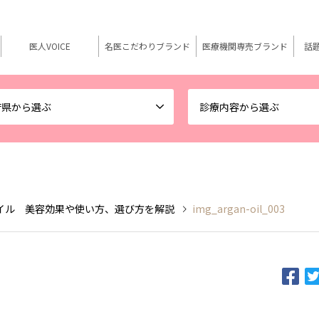
医人VOICE
名医こだわりブランド
医療機関専売ブランド
話
府県から選ぶ
診療内容から選ぶ
イル 美容効果や使い方、選び方を解説
img_argan-oil_003