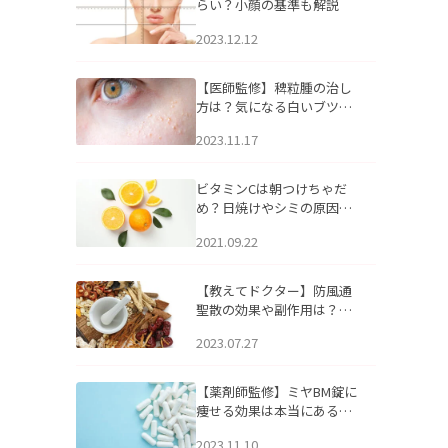
らい？小顔の基準も解説
2023.12.12
【医師監修】稗粒腫の治し
方は？気になる白いブツブ
ツの原因と自宅でできるケ
2023.11.17
アについて
ビタミンCは朝つけちゃだ
め？日焼けやシミの原因に
なるってホント？
2021.09.22
【教えてドクター】防風通
聖散の効果や副作用は？長
期服用は危険なの？
2023.07.27
【薬剤師監修】ミヤBM錠に
痩せる効果は本当にある
の？
2023.11.10