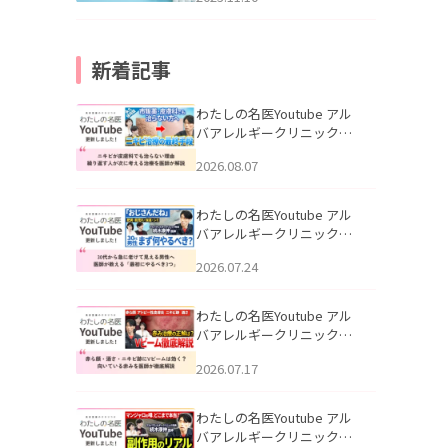
新着記事
わたしの名医Youtube アル
バアレルギークリニック札
幌「ニキビが皮膚科でも治
2026.08.07
らない理由｜繰り返す人が
次に考える治療を医師が解
説」を公開いたしました。
わたしの名医Youtube アル
バアレルギークリニック札
幌「30代から急に老けて見
2026.07.24
える男性へ｜医師が教える
「最初にやるべき3つ」」を
公開いたしました。
わたしの名医Youtube アル
バアレルギークリニック札
幌「赤ら顔・酒さ・ニキビ
2026.07.17
跡にVビームは効く？向いて
いる赤みを医師が徹底解
説」を公開いたしました。
わたしの名医Youtube アル
バアレルギークリニック札