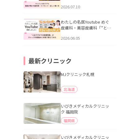
幌「マンジャロのリアル｜
2026.07.10
医師が明かす副作用・リバ
ウンド・正しい使い方」を
公開いたしました。
わたしの名医Youtube めぐ
皮膚科・美容皮膚科「”とお
りすがりの皮膚科医”がスレ
2026.06.05
ッズの肌悩みに本気で答え
てみた」を公開いたしまし
た。
最新クリニック
MJクリニック札幌
北海道
いびきメディカルクリニッ
ク 福岡院
福岡県
いびきメディカルクリニッ