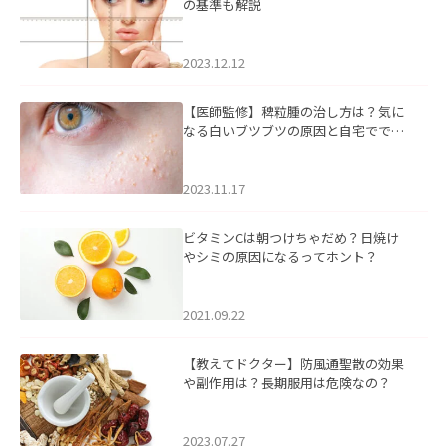
の基準も解説
2023.12.12
【医師監修】稗粒腫の治し方は？気に
なる白いブツブツの原因と自宅ででき
るケアについて
2023.11.17
ビタミンCは朝つけちゃだめ？日焼け
やシミの原因になるってホント？
2021.09.22
【教えてドクター】防風通聖散の効果
や副作用は？長期服用は危険なの？
2023.07.27