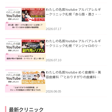
わたしの名医Youtube アルバアレルギ
ークリニック札幌「赤ら顔・酒さ・ニ
キビ跡にVビームは効く？向いている赤
みを医師が徹底解説」を公開いたしま
した。
2026.07.17
わたしの名医Youtube アルバアレルギ
ークリニック札幌「マンジャロのリア
ル｜医師が明かす副作用・リバウン
ド・正しい使い方」を公開いたしまし
た。
2026.07.10
わたしの名医Youtube めぐ皮膚科・美
容皮膚科「”とおりすがりの皮膚科
医”がスレッズの肌悩みに本気で答えて
みた」を公開いたしました。
2026.06.05
最新クリニック