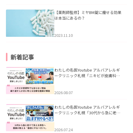
【薬剤師監修】ミヤBM錠に痩せる効果
は本当にあるの？
2023.11.10
新着記事
わたしの名医Youtube アルバアレルギ
ークリニック札幌「ニキビが皮膚科で
も治らない理由｜繰り返す人が次に考
える治療を医師が解説」を公開いたし
ました。
2026.08.07
わたしの名医Youtube アルバアレルギ
ークリニック札幌「30代から急に老け
て見える男性へ｜医師が教える「最初
にやるべき3つ」」を公開いたしまし
た。
2026.07.24