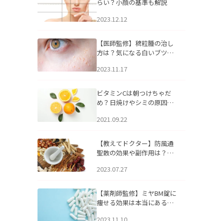
らい？小顔の基準も解説
2023.12.12
【医師監修】稗粒腫の治し
方は？気になる白いブツブ
ツの原因と自宅でできるケ
2023.11.17
アについて
ビタミンCは朝つけちゃだ
め？日焼けやシミの原因に
なるってホント？
2021.09.22
【教えてドクター】防風通
聖散の効果や副作用は？長
期服用は危険なの？
2023.07.27
【薬剤師監修】ミヤBM錠に
痩せる効果は本当にある
の？
2023.11.10