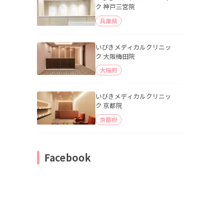
ク 神戸三宮院
兵庫県
いびきメディカルクリニッ
ク 大阪梅田院
大阪府
いびきメディカルクリニッ
ク 京都院
京都府
Facebook