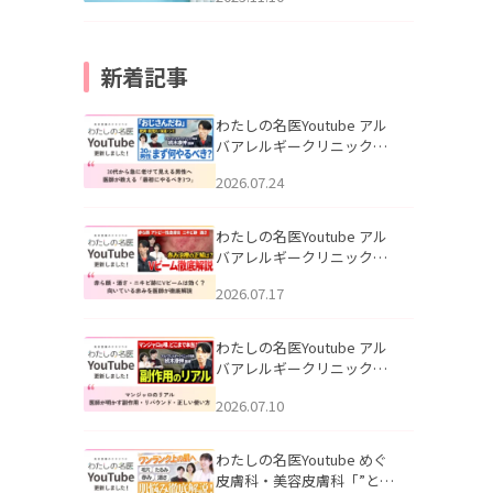
新着記事
わたしの名医Youtube アル
バアレルギークリニック札
幌「30代から急に老けて見
2026.07.24
える男性へ｜医師が教える
「最初にやるべき3つ」」を
公開いたしました。
わたしの名医Youtube アル
バアレルギークリニック札
幌「赤ら顔・酒さ・ニキビ
2026.07.17
跡にVビームは効く？向いて
いる赤みを医師が徹底解
説」を公開いたしました。
わたしの名医Youtube アル
バアレルギークリニック札
幌「マンジャロのリアル｜
2026.07.10
医師が明かす副作用・リバ
ウンド・正しい使い方」を
公開いたしました。
わたしの名医Youtube めぐ
皮膚科・美容皮膚科「”とお