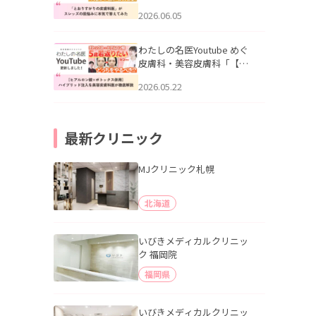
りすがりの皮膚科医”がスレ
2026.06.05
ッズの肌悩みに本気で答え
てみた」を公開いたしまし
た。
わたしの名医Youtube めぐ
皮膚科・美容皮膚科「【ヒ
アルロン酸×ボトックス併
2026.05.22
用】ハイブリッド注入を美
容皮膚科医が徹底解説」を
公開いたしました。
最新クリニック
MJクリニック札幌
北海道
いびきメディカルクリニッ
ク 福岡院
福岡県
いびきメディカルクリニッ