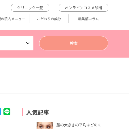
クリニック一覧
オンラインコスメ診断
題の院内メニュー
こだわりの成分
編集部コラム
人気記事
顔の大きさの平均はどのく