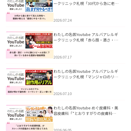
ークリニック札幌「30代から急に老け
て見える男性へ｜医師が教える「最初
にやるべき3つ」」を公開いたしまし
た。
2026.07.24
わたしの名医Youtube アルバアレルギ
ークリニック札幌「赤ら顔・酒さ・ニ
キビ跡にVビームは効く？向いている赤
みを医師が徹底解説」を公開いたしま
した。
2026.07.17
わたしの名医Youtube アルバアレルギ
ークリニック札幌「マンジャロのリア
ル｜医師が明かす副作用・リバウン
ド・正しい使い方」を公開いたしまし
た。
2026.07.10
わたしの名医Youtube めぐ皮膚科・美
容皮膚科「”とおりすがりの皮膚科
医”がスレッズの肌悩みに本気で答えて
みた」を公開いたしました。
2026.06.05