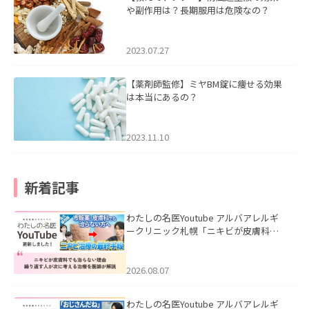
や副作用は？長期服用は危険なの？
2023.07.27
【薬剤師監修】ミヤBM錠に痩せる効果
は本当にあるの？
2023.11.10
新着記事
わたしの名医Youtube アルバアレルギ
ークリニック札幌「ニキビが皮膚科で
も治らない理由｜繰り返す人が次に考
える治療を医師が解説」を公開いたし
ました。
2026.08.07
わたしの名医Youtube アルバアレルギ