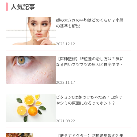
人気記事
顔の大きさの平均はどのくらい？小顔
の基準も解説
2023.12.12
【医師監修】稗粒腫の治し方は？気に
なる白いブツブツの原因と自宅ででき
るケアについて
2023.11.17
ビタミンCは朝つけちゃだめ？日焼け
やシミの原因になるってホント？
2021.09.22
【教えてドクター】防風通聖散の効果