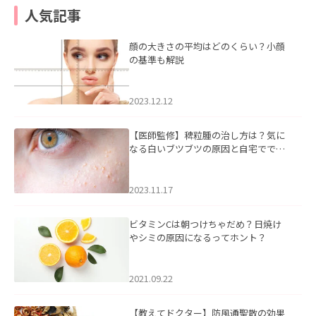
人気記事
顔の大きさの平均はどのくらい？小顔
の基準も解説
2023.12.12
【医師監修】稗粒腫の治し方は？気に
なる白いブツブツの原因と自宅ででき
るケアについて
2023.11.17
ビタミンCは朝つけちゃだめ？日焼け
やシミの原因になるってホント？
2021.09.22
【教えてドクター】防風通聖散の効果