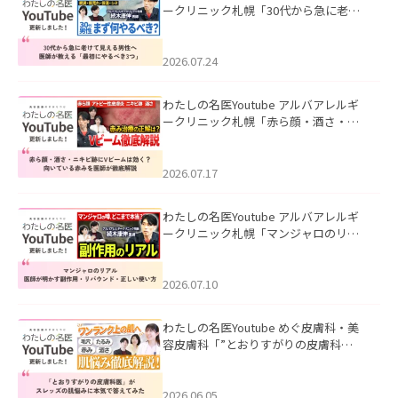
ークリニック札幌「30代から急に老け
て見える男性へ｜医師が教える「最初
にやるべき3つ」」を公開いたしまし
た。
2026.07.24
わたしの名医Youtube アルバアレルギ
ークリニック札幌「赤ら顔・酒さ・ニ
キビ跡にVビームは効く？向いている赤
みを医師が徹底解説」を公開いたしま
した。
2026.07.17
わたしの名医Youtube アルバアレルギ
ークリニック札幌「マンジャロのリア
ル｜医師が明かす副作用・リバウン
ド・正しい使い方」を公開いたしまし
た。
2026.07.10
わたしの名医Youtube めぐ皮膚科・美
容皮膚科「”とおりすがりの皮膚科
医”がスレッズの肌悩みに本気で答えて
みた」を公開いたしました。
2026.06.05