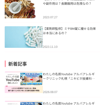
や副作用は？長期服用は危険なの？
2023.07.27
【薬剤師監修】ミヤBM錠に痩せる効果
は本当にあるの？
2023.11.10
新着記事
わたしの名医Youtube アルバアレルギ
ークリニック札幌「ニキビが皮膚科で
も治らない理由｜繰り返す人が次に考
える治療を医師が解説」を公開いたし
ました。
2026.08.07
わたしの名医Youtube アルバアレルギ