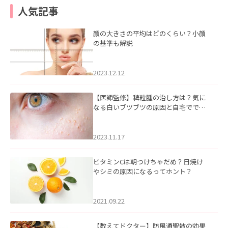
人気記事
顔の大きさの平均はどのくらい？小顔
の基準も解説
2023.12.12
【医師監修】稗粒腫の治し方は？気に
なる白いブツブツの原因と自宅ででき
るケアについて
2023.11.17
ビタミンCは朝つけちゃだめ？日焼け
やシミの原因になるってホント？
2021.09.22
【教えてドクター】防風通聖散の効果