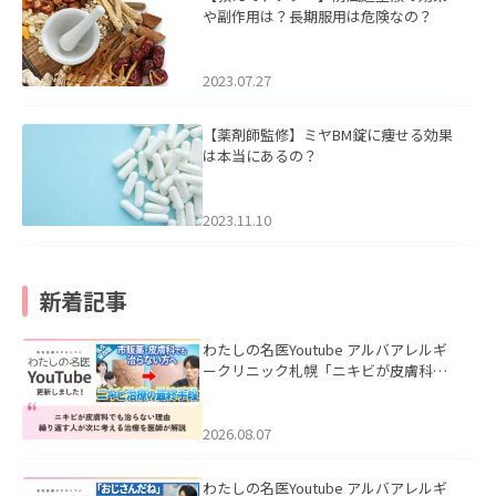
や副作用は？長期服用は危険なの？
2023.07.27
【薬剤師監修】ミヤBM錠に痩せる効果
は本当にあるの？
2023.11.10
新着記事
わたしの名医Youtube アルバアレルギ
ークリニック札幌「ニキビが皮膚科で
も治らない理由｜繰り返す人が次に考
える治療を医師が解説」を公開いたし
ました。
2026.08.07
わたしの名医Youtube アルバアレルギ