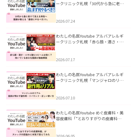
ークリニック札幌「30代から急に老け
て見える男性へ｜医師が教える「最初
にやるべき3つ」」を公開いたしまし
た。
2026.07.24
わたしの名医Youtube アルバアレルギ
ークリニック札幌「赤ら顔・酒さ・ニ
キビ跡にVビームは効く？向いている赤
みを医師が徹底解説」を公開いたしま
した。
2026.07.17
わたしの名医Youtube アルバアレルギ
ークリニック札幌「マンジャロのリア
ル｜医師が明かす副作用・リバウン
ド・正しい使い方」を公開いたしまし
た。
2026.07.10
わたしの名医Youtube めぐ皮膚科・美
容皮膚科「”とおりすがりの皮膚科
医”がスレッズの肌悩みに本気で答えて
みた」を公開いたしました。
2026.06.05