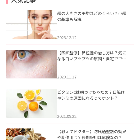
顔の大きさの平均はどのくらい？小顔
の基準も解説
2023.12.12
【医師監修】稗粒腫の治し方は？気に
なる白いブツブツの原因と自宅ででき
るケアについて
2023.11.17
ビタミンCは朝つけちゃだめ？日焼け
やシミの原因になるってホント？
2021.09.22
【教えてドクター】防風通聖散の効果
や副作用は？長期服用は危険なの？