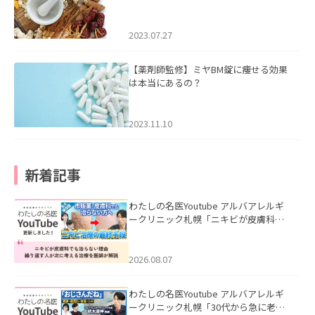
2023.07.27
【薬剤師監修】ミヤBM錠に痩せる効果
は本当にあるの？
2023.11.10
新着記事
わたしの名医Youtube アルバアレルギ
ークリニック札幌「ニキビが皮膚科で
も治らない理由｜繰り返す人が次に考
える治療を医師が解説」を公開いたし
ました。
2026.08.07
わたしの名医Youtube アルバアレルギ
ークリニック札幌「30代から急に老け