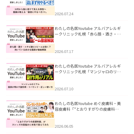
て見える男性へ｜医師が教える「最初
にやるべき3つ」」を公開いたしまし
た。
2026.07.24
わたしの名医Youtube アルバアレルギ
ークリニック札幌「赤ら顔・酒さ・ニ
キビ跡にVビームは効く？向いている赤
みを医師が徹底解説」を公開いたしま
した。
2026.07.17
わたしの名医Youtube アルバアレルギ
ークリニック札幌「マンジャロのリア
ル｜医師が明かす副作用・リバウン
ド・正しい使い方」を公開いたしまし
た。
2026.07.10
わたしの名医Youtube めぐ皮膚科・美
容皮膚科「”とおりすがりの皮膚科
医”がスレッズの肌悩みに本気で答えて
みた」を公開いたしました。
2026.06.05