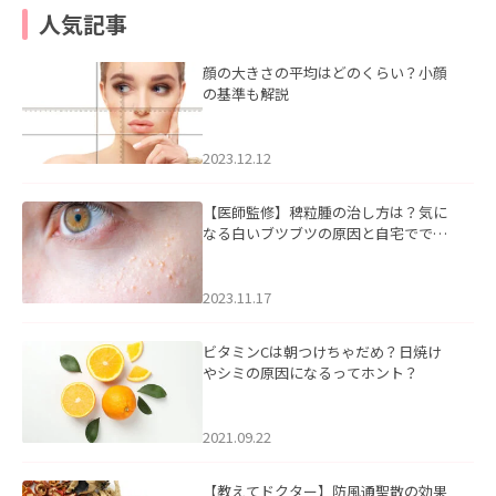
人気記事
顔の大きさの平均はどのくらい？小顔
の基準も解説
2023.12.12
【医師監修】稗粒腫の治し方は？気に
なる白いブツブツの原因と自宅ででき
るケアについて
2023.11.17
ビタミンCは朝つけちゃだめ？日焼け
やシミの原因になるってホント？
2021.09.22
【教えてドクター】防風通聖散の効果