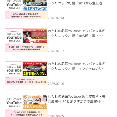
ークリニック札幌「30代から急に老け
て見える男性へ｜医師が教える「最初
にやるべき3つ」」を公開いたしまし
た。
2026.07.24
わたしの名医Youtube アルバアレルギ
ークリニック札幌「赤ら顔・酒さ・ニ
キビ跡にVビームは効く？向いている赤
みを医師が徹底解説」を公開いたしま
した。
2026.07.17
わたしの名医Youtube アルバアレルギ
ークリニック札幌「マンジャロのリア
ル｜医師が明かす副作用・リバウン
ド・正しい使い方」を公開いたしまし
た。
2026.07.10
わたしの名医Youtube めぐ皮膚科・美
容皮膚科「”とおりすがりの皮膚科
医”がスレッズの肌悩みに本気で答えて
みた」を公開いたしました。
2026.06.05