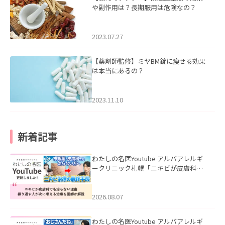
や副作用は？長期服用は危険なの？
2023.07.27
【薬剤師監修】ミヤBM錠に痩せる効果
は本当にあるの？
2023.11.10
新着記事
わたしの名医Youtube アルバアレルギ
ークリニック札幌「ニキビが皮膚科で
も治らない理由｜繰り返す人が次に考
える治療を医師が解説」を公開いたし
ました。
2026.08.07
わたしの名医Youtube アルバアレルギ