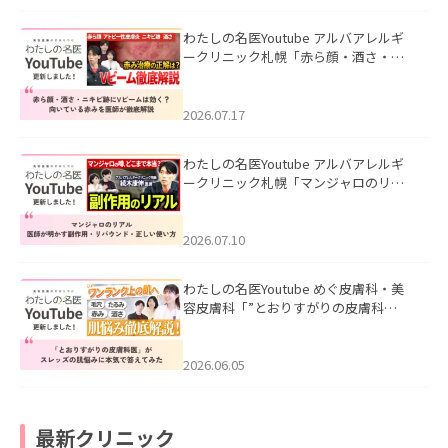
わたしの名医Youtube アルバアレルギ
ークリニック札幌「赤ら顔・酒さ・ニ
キビ跡にVビームは効く？向いている赤
みを医師が徹底解説」を公開いたしま
した。
2026.07.17
わたしの名医Youtube アルバアレルギ
ークリニック札幌「マンジャロのリア
ル｜医師が明かす副作用・リバウン
ド・正しい使い方」を公開いたしまし
た。
2026.07.10
わたしの名医Youtube めぐ皮膚科・美
容皮膚科「”とおりすがりの皮膚科
医”がスレッズの肌悩みに本気で答えて
みた」を公開いたしました。
2026.06.05
最新クリニック