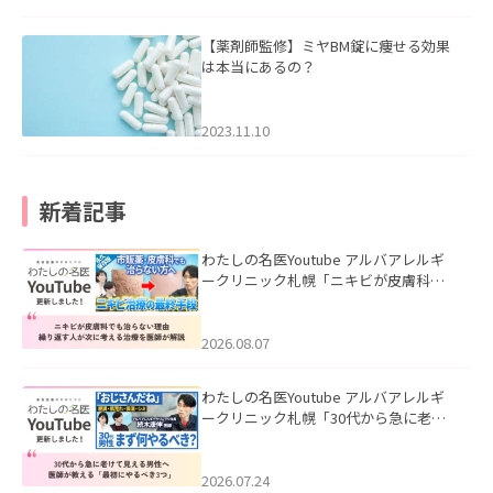
【薬剤師監修】ミヤBM錠に痩せる効果
は本当にあるの？
2023.11.10
新着記事
わたしの名医Youtube アルバアレルギ
ークリニック札幌「ニキビが皮膚科で
も治らない理由｜繰り返す人が次に考
える治療を医師が解説」を公開いたし
ました。
2026.08.07
わたしの名医Youtube アルバアレルギ
ークリニック札幌「30代から急に老け
て見える男性へ｜医師が教える「最初
にやるべき3つ」」を公開いたしまし
た。
2026.07.24