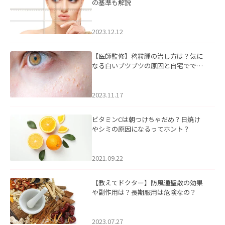
の基準も解説
2023.12.12
【医師監修】稗粒腫の治し方は？気に
なる白いブツブツの原因と自宅ででき
るケアについて
2023.11.17
ビタミンCは朝つけちゃだめ？日焼け
やシミの原因になるってホント？
2021.09.22
【教えてドクター】防風通聖散の効果
や副作用は？長期服用は危険なの？
2023.07.27