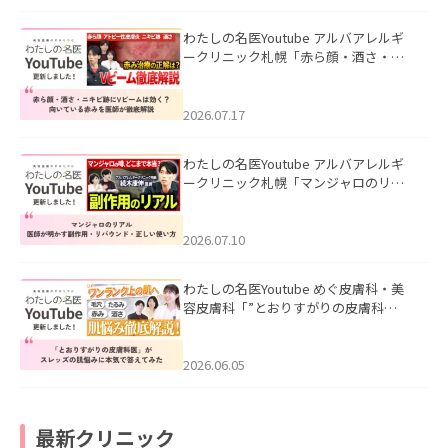
わたしの名医Youtube アルバアレルギ
ークリニック札幌「赤ら顔・酒さ・ニ
キビ跡にVビームは効く？向いている赤
みを医師が徹底解説」を公開いたしま
した。
2026.07.17
わたしの名医Youtube アルバアレルギ
ークリニック札幌「マンジャロのリア
ル｜医師が明かす副作用・リバウン
ド・正しい使い方」を公開いたしまし
た。
2026.07.10
わたしの名医Youtube めぐ皮膚科・美
容皮膚科「”とおりすがりの皮膚科
医”がスレッズの肌悩みに本気で答えて
みた」を公開いたしました。
2026.06.05
最新クリニック