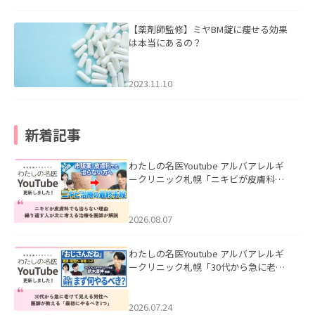
【薬剤師監修】ミヤBM錠に痩せる効果
は本当にあるの？
2023.11.10
新着記事
わたしの名医Youtube アルバアレルギ
ークリニック札幌「ニキビが皮膚科で
も治らない理由｜繰り返す人が次に考
える治療を医師が解説」を公開いたし
ました。
2026.08.07
わたしの名医Youtube アルバアレルギ
ークリニック札幌「30代から急に老け
て見える男性へ｜医師が教える「最初
にやるべき3つ」」を公開いたしまし
た。
2026.07.24