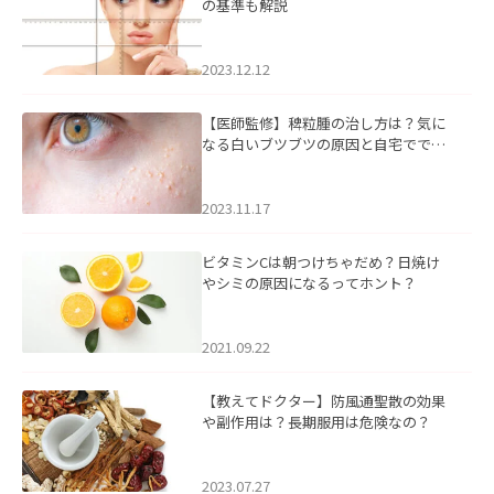
の基準も解説
2023.12.12
【医師監修】稗粒腫の治し方は？気に
なる白いブツブツの原因と自宅ででき
るケアについて
2023.11.17
ビタミンCは朝つけちゃだめ？日焼け
やシミの原因になるってホント？
2021.09.22
【教えてドクター】防風通聖散の効果
や副作用は？長期服用は危険なの？
2023.07.27