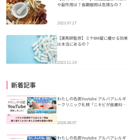
や副作用は？長期服用は危険なの？
2023.07.27
【薬剤師監修】ミヤBM錠に痩せる効果
は本当にあるの？
2023.11.10
新着記事
わたしの名医Youtube アルバアレルギ
ークリニック札幌「ニキビが皮膚科で
も治らない理由｜繰り返す人が次に考
える治療を医師が解説」を公開いたし
ました。
2026.08.07
わたしの名医Youtube アルバアレルギ