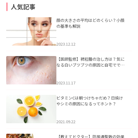
人気記事
顔の大きさの平均はどのくらい？小顔
の基準も解説
2023.12.12
【医師監修】稗粒腫の治し方は？気に
なる白いブツブツの原因と自宅ででき
るケアについて
2023.11.17
ビタミンCは朝つけちゃだめ？日焼け
やシミの原因になるってホント？
2021.09.22
【教えてドクター】防風通聖散の効果