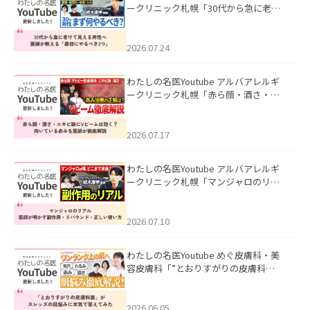
ークリニック札幌「30代から急に老け
て見える男性へ｜医師が教える「最初
にやるべき3つ」」を公開いたしまし
た。
2026.07.24
わたしの名医Youtube アルバアレルギ
ークリニック札幌「赤ら顔・酒さ・ニ
キビ跡にVビームは効く？向いている赤
みを医師が徹底解説」を公開いたしま
した。
2026.07.17
わたしの名医Youtube アルバアレルギ
ークリニック札幌「マンジャロのリア
ル｜医師が明かす副作用・リバウン
ド・正しい使い方」を公開いたしまし
た。
2026.07.10
わたしの名医Youtube めぐ皮膚科・美
容皮膚科「”とおりすがりの皮膚科
医”がスレッズの肌悩みに本気で答えて
みた」を公開いたしました。
2026.06.05