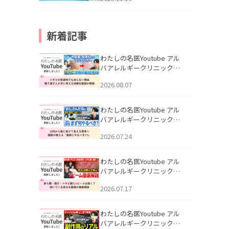
新着記事
わたしの名医Youtube アル
バアレルギークリニック札
幌「ニキビが皮膚科でも治
2026.08.07
らない理由｜繰り返す人が
次に考える治療を医師が解
説」を公開いたしました。
わたしの名医Youtube アル
バアレルギークリニック札
幌「30代から急に老けて見
2026.07.24
える男性へ｜医師が教える
「最初にやるべき3つ」」を
公開いたしました。
わたしの名医Youtube アル
バアレルギークリニック札
幌「赤ら顔・酒さ・ニキビ
2026.07.17
跡にVビームは効く？向いて
いる赤みを医師が徹底解
説」を公開いたしました。
わたしの名医Youtube アル
バアレルギークリニック札