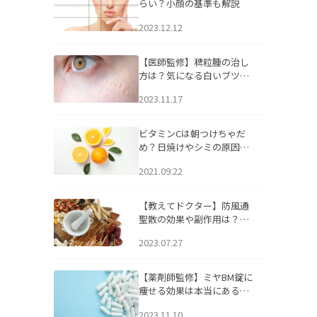
らい？小顔の基準も解説
2023.12.12
【医師監修】稗粒腫の治し
方は？気になる白いブツブ
ツの原因と自宅でできるケ
2023.11.17
アについて
ビタミンCは朝つけちゃだ
め？日焼けやシミの原因に
なるってホント？
2021.09.22
【教えてドクター】防風通
聖散の効果や副作用は？長
期服用は危険なの？
2023.07.27
【薬剤師監修】ミヤBM錠に
痩せる効果は本当にある
の？
2023.11.10