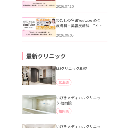
幌「マンジャロのリアル｜
2026.07.10
医師が明かす副作用・リバ
ウンド・正しい使い方」を
公開いたしました。
わたしの名医Youtube めぐ
皮膚科・美容皮膚科「”とお
りすがりの皮膚科医”がスレ
2026.06.05
ッズの肌悩みに本気で答え
てみた」を公開いたしまし
た。
最新クリニック
MJクリニック札幌
北海道
いびきメディカルクリニッ
ク 福岡院
福岡県
いびきメディカルクリニッ