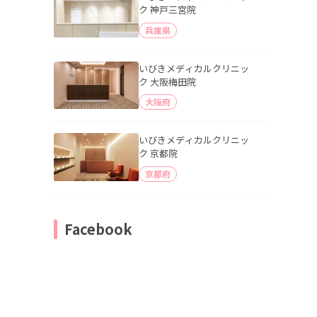
ク 神戸三宮院
兵庫県
いびきメディカルクリニッ
ク 大阪梅田院
大阪府
いびきメディカルクリニッ
ク 京都院
京都府
Facebook