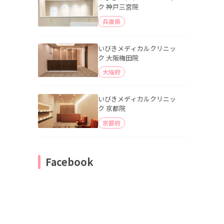
ク 神戸三宮院
兵庫県
いびきメディカルクリニッ
ク 大阪梅田院
大阪府
いびきメディカルクリニッ
ク 京都院
京都府
Facebook