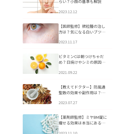
らい？小顔の基準も解説
2023.12.12
【医師監修】稗粒腫の治し
方は？気になる白いブツブ
ツの原因と自宅でできるケ
2023.11.17
アについて
ビタミンCは朝つけちゃだ
め？日焼けやシミの原因に
なるってホント？
2021.09.22
【教えてドクター】防風通
聖散の効果や副作用は？長
期服用は危険なの？
2023.07.27
【薬剤師監修】ミヤBM錠に
痩せる効果は本当にある
の？
2023.11.10