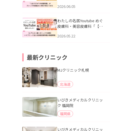
りすがりの皮膚科医”がスレ
2026.06.05
ッズの肌悩みに本気で答え
てみた」を公開いたしまし
た。
わたしの名医Youtube めぐ
皮膚科・美容皮膚科「【ヒ
アルロン酸×ボトックス併
2026.05.22
用】ハイブリッド注入を美
容皮膚科医が徹底解説」を
公開いたしました。
最新クリニック
MJクリニック札幌
北海道
いびきメディカルクリニッ
ク 福岡院
福岡県
いびきメディカルクリニッ