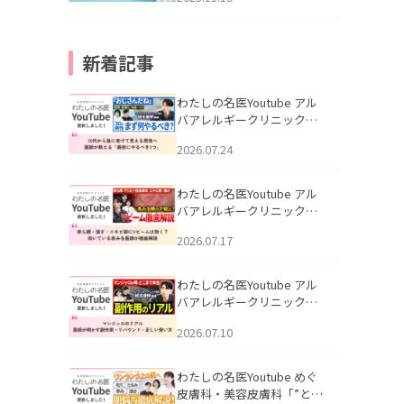
新着記事
わたしの名医Youtube アル
バアレルギークリニック札
幌「30代から急に老けて見
2026.07.24
える男性へ｜医師が教える
「最初にやるべき3つ」」を
公開いたしました。
わたしの名医Youtube アル
バアレルギークリニック札
幌「赤ら顔・酒さ・ニキビ
2026.07.17
跡にVビームは効く？向いて
いる赤みを医師が徹底解
説」を公開いたしました。
わたしの名医Youtube アル
バアレルギークリニック札
幌「マンジャロのリアル｜
2026.07.10
医師が明かす副作用・リバ
ウンド・正しい使い方」を
公開いたしました。
わたしの名医Youtube めぐ
皮膚科・美容皮膚科「”とお