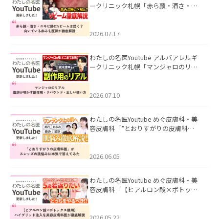
ークリニック札幌「赤ら顔・酒さ・ニ
キビ跡にVビームは効く？向いている赤
みを医師が徹底解説」を公開いたしま
した。
2026.07.17
わたしの名医Youtube アルバアレルギ
ークリニック札幌「マンジャロのリア
ル｜医師が明かす副作用・リバウン
ド・正しい使い方」を公開いたしまし
た。
2026.07.10
わたしの名医Youtube めぐ皮膚科・美
容皮膚科「”とおりすがりの皮膚科
医”がスレッズの肌悩みに本気で答えて
みた」を公開いたしました。
2026.06.05
わたしの名医Youtube めぐ皮膚科・美
容皮膚科「【ヒアルロン酸×ボトック
ス併用】ハイブリッド注入を美容皮膚
科医が徹底解説」を公開いたしまし
た。
2026.05.22