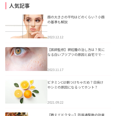
人気記事
顔の大きさの平均はどのくらい？小顔
の基準も解説
2023.12.12
【医師監修】稗粒腫の治し方は？気に
なる白いブツブツの原因と自宅ででき
るケアについて
2023.11.17
ビタミンCは朝つけちゃだめ？日焼け
やシミの原因になるってホント？
2021.09.22
【教えてドクター】防風通聖散の効果