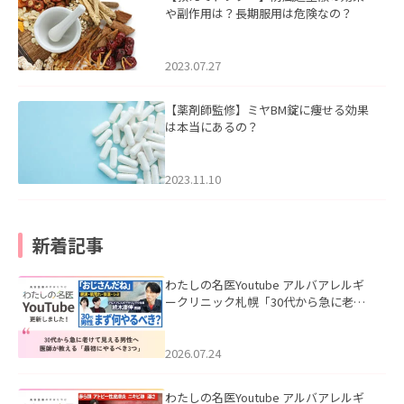
や副作用は？長期服用は危険なの？
2023.07.27
【薬剤師監修】ミヤBM錠に痩せる効果
は本当にあるの？
2023.11.10
新着記事
わたしの名医Youtube アルバアレルギ
ークリニック札幌「30代から急に老け
て見える男性へ｜医師が教える「最初
にやるべき3つ」」を公開いたしまし
た。
2026.07.24
わたしの名医Youtube アルバアレルギ