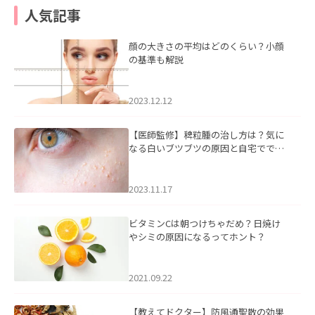
人気記事
顔の大きさの平均はどのくらい？小顔
の基準も解説
2023.12.12
【医師監修】稗粒腫の治し方は？気に
なる白いブツブツの原因と自宅ででき
るケアについて
2023.11.17
ビタミンCは朝つけちゃだめ？日焼け
やシミの原因になるってホント？
2021.09.22
【教えてドクター】防風通聖散の効果