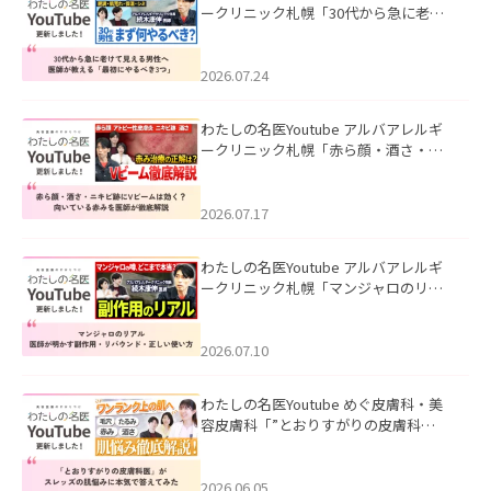
ークリニック札幌「30代から急に老け
て見える男性へ｜医師が教える「最初
にやるべき3つ」」を公開いたしまし
た。
2026.07.24
わたしの名医Youtube アルバアレルギ
ークリニック札幌「赤ら顔・酒さ・ニ
キビ跡にVビームは効く？向いている赤
みを医師が徹底解説」を公開いたしま
した。
2026.07.17
わたしの名医Youtube アルバアレルギ
ークリニック札幌「マンジャロのリア
ル｜医師が明かす副作用・リバウン
ド・正しい使い方」を公開いたしまし
た。
2026.07.10
わたしの名医Youtube めぐ皮膚科・美
容皮膚科「”とおりすがりの皮膚科
医”がスレッズの肌悩みに本気で答えて
みた」を公開いたしました。
2026.06.05