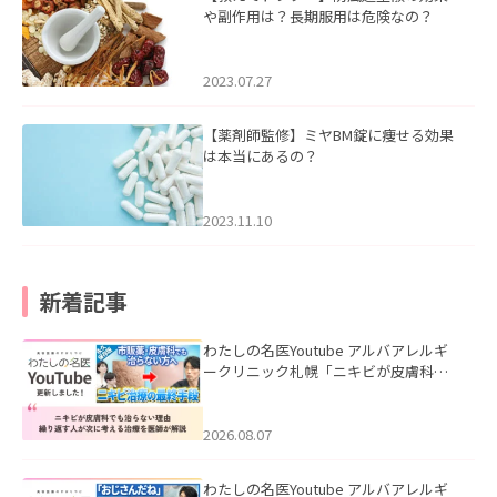
や副作用は？長期服用は危険なの？
2023.07.27
【薬剤師監修】ミヤBM錠に痩せる効果
は本当にあるの？
2023.11.10
新着記事
わたしの名医Youtube アルバアレルギ
ークリニック札幌「ニキビが皮膚科で
も治らない理由｜繰り返す人が次に考
える治療を医師が解説」を公開いたし
ました。
2026.08.07
わたしの名医Youtube アルバアレルギ