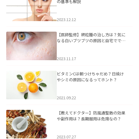
の基準も解説
2023.12.12
【医師監修】稗粒腫の治し方は？気に
なる白いブツブツの原因と自宅ででき
るケアについて
2023.11.17
ビタミンCは朝つけちゃだめ？日焼け
やシミの原因になるってホント？
2021.09.22
【教えてドクター】防風通聖散の効果
や副作用は？長期服用は危険なの？
2023.07.27