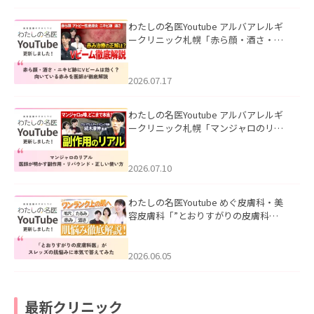
わたしの名医Youtube アルバアレルギ
ークリニック札幌「赤ら顔・酒さ・ニ
キビ跡にVビームは効く？向いている赤
みを医師が徹底解説」を公開いたしま
した。
2026.07.17
わたしの名医Youtube アルバアレルギ
ークリニック札幌「マンジャロのリア
ル｜医師が明かす副作用・リバウン
ド・正しい使い方」を公開いたしまし
た。
2026.07.10
わたしの名医Youtube めぐ皮膚科・美
容皮膚科「”とおりすがりの皮膚科
医”がスレッズの肌悩みに本気で答えて
みた」を公開いたしました。
2026.06.05
最新クリニック