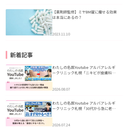
【薬剤師監修】ミヤBM錠に痩せる効果
は本当にあるの？
2023.11.10
新着記事
わたしの名医Youtube アルバアレルギ
ークリニック札幌「ニキビが皮膚科で
も治らない理由｜繰り返す人が次に考
える治療を医師が解説」を公開いたし
ました。
2026.08.07
わたしの名医Youtube アルバアレルギ
ークリニック札幌「30代から急に老け
て見える男性へ｜医師が教える「最初
にやるべき3つ」」を公開いたしまし
た。
2026.07.24