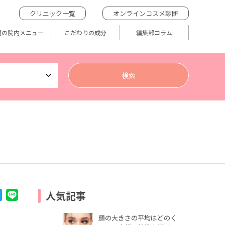
クリニック一覧
オンラインコスメ診断
題の院内メニュー
こだわりの成分
編集部コラム
人気記事
顔の大きさの平均はどのく