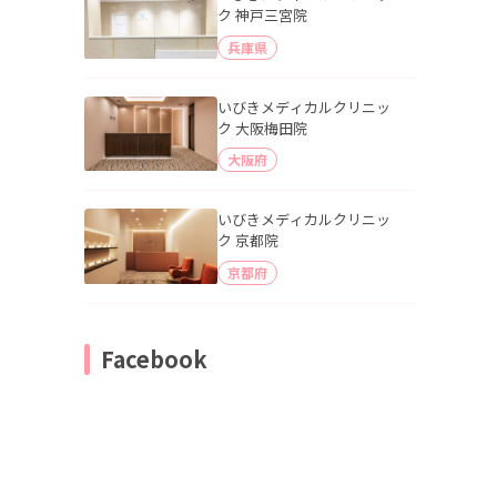
ク 神戸三宮院
兵庫県
いびきメディカルクリニッ
ク 大阪梅田院
大阪府
いびきメディカルクリニッ
ク 京都院
京都府
Facebook