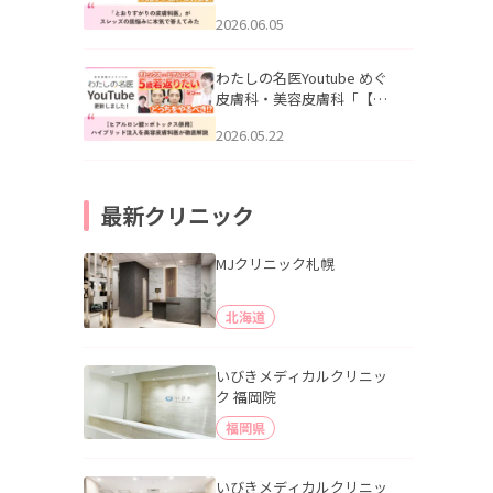
りすがりの皮膚科医”がスレ
2026.06.05
ッズの肌悩みに本気で答え
てみた」を公開いたしまし
た。
わたしの名医Youtube めぐ
皮膚科・美容皮膚科「【ヒ
アルロン酸×ボトックス併
2026.05.22
用】ハイブリッド注入を美
容皮膚科医が徹底解説」を
公開いたしました。
最新クリニック
MJクリニック札幌
北海道
いびきメディカルクリニッ
ク 福岡院
福岡県
いびきメディカルクリニッ