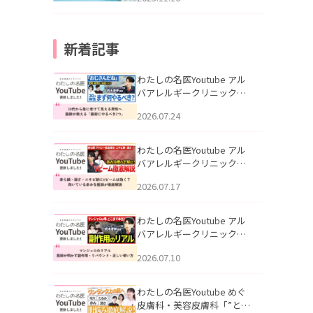
新着記事
わたしの名医Youtube アル
バアレルギークリニック札
幌「30代から急に老けて見
2026.07.24
える男性へ｜医師が教える
「最初にやるべき3つ」」を
公開いたしました。
わたしの名医Youtube アル
バアレルギークリニック札
幌「赤ら顔・酒さ・ニキビ
2026.07.17
跡にVビームは効く？向いて
いる赤みを医師が徹底解
説」を公開いたしました。
わたしの名医Youtube アル
バアレルギークリニック札
幌「マンジャロのリアル｜
2026.07.10
医師が明かす副作用・リバ
ウンド・正しい使い方」を
公開いたしました。
わたしの名医Youtube めぐ
皮膚科・美容皮膚科「”とお