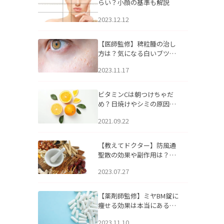
らい？小顔の基準も解説
2023.12.12
【医師監修】稗粒腫の治し
方は？気になる白いブツブ
ツの原因と自宅でできるケ
2023.11.17
アについて
ビタミンCは朝つけちゃだ
め？日焼けやシミの原因に
なるってホント？
2021.09.22
【教えてドクター】防風通
聖散の効果や副作用は？長
期服用は危険なの？
2023.07.27
【薬剤師監修】ミヤBM錠に
痩せる効果は本当にある
の？
2023.11.10