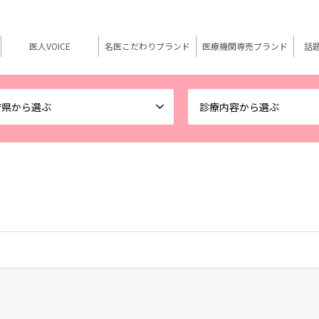
医人VOICE
名医こだわりブランド
医療機関専売ブランド
話
府県から選ぶ
診療内容から選ぶ