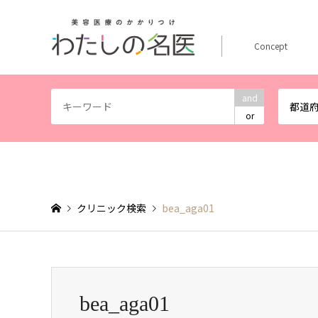
Concept
and
都道
or
クリニック検索
bea_aga01
bea_aga01