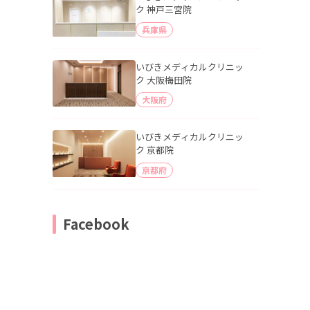
ク 神戸三宮院
兵庫県
いびきメディカルクリニッ
ク 大阪梅田院
大阪府
いびきメディカルクリニッ
ク 京都院
京都府
Facebook