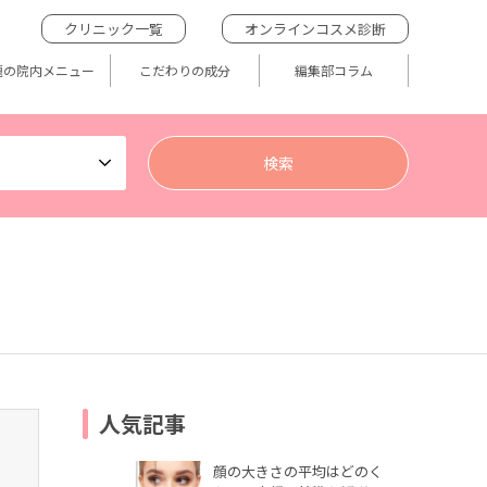
クリニック一覧
オンラインコスメ診断
題の院内メニュー
こだわりの成分
編集部コラム
人気記事
顔の大きさの平均はどのく