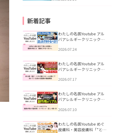
新着記事
わたしの名医Youtube アル
バアレルギークリニック札
幌「30代から急に老けて見
2026.07.24
える男性へ｜医師が教える
「最初にやるべき3つ」」を
公開いたしました。
わたしの名医Youtube アル
バアレルギークリニック札
幌「赤ら顔・酒さ・ニキビ
2026.07.17
跡にVビームは効く？向いて
いる赤みを医師が徹底解
説」を公開いたしました。
わたしの名医Youtube アル
バアレルギークリニック札
幌「マンジャロのリアル｜
2026.07.10
医師が明かす副作用・リバ
ウンド・正しい使い方」を
公開いたしました。
わたしの名医Youtube めぐ
皮膚科・美容皮膚科「”とお