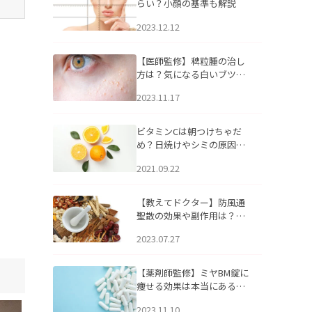
らい？小顔の基準も解説
2023.12.12
【医師監修】稗粒腫の治し
方は？気になる白いブツブ
ツの原因と自宅でできるケ
2023.11.17
アについて
ビタミンCは朝つけちゃだ
め？日焼けやシミの原因に
なるってホント？
2021.09.22
【教えてドクター】防風通
聖散の効果や副作用は？長
期服用は危険なの？
2023.07.27
【薬剤師監修】ミヤBM錠に
痩せる効果は本当にある
の？
2023.11.10