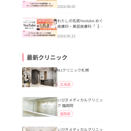
りすがりの皮膚科医”がスレ
2026.06.05
ッズの肌悩みに本気で答え
てみた」を公開いたしまし
た。
わたしの名医Youtube めぐ
皮膚科・美容皮膚科「【ヒ
アルロン酸×ボトックス併
2026.05.22
用】ハイブリッド注入を美
容皮膚科医が徹底解説」を
公開いたしました。
最新クリニック
MJクリニック札幌
北海道
いびきメディカルクリニッ
ク 福岡院
福岡県
いびきメディカルクリニッ