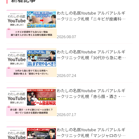
わたしの名医Youtube アルバアレルギ
ークリニック札幌「ニキビが皮膚科で
も治らない理由｜繰り返す人が次に考
える治療を医師が解説」を公開いたし
ました。
2026.08.07
わたしの名医Youtube アルバアレルギ
ークリニック札幌「30代から急に老け
て見える男性へ｜医師が教える「最初
にやるべき3つ」」を公開いたしまし
た。
2026.07.24
わたしの名医Youtube アルバアレルギ
ークリニック札幌「赤ら顔・酒さ・ニ
キビ跡にVビームは効く？向いている赤
みを医師が徹底解説」を公開いたしま
した。
2026.07.17
わたしの名医Youtube アルバアレルギ
ークリニック札幌「マンジャロのリア