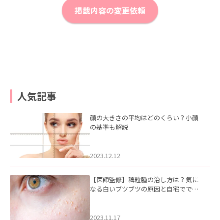
掲載内容の変更依頼
人気記事
顔の大きさの平均はどのくらい？小顔
の基準も解説
2023.12.12
【医師監修】稗粒腫の治し方は？気に
なる白いブツブツの原因と自宅ででき
るケアについて
2023.11.17