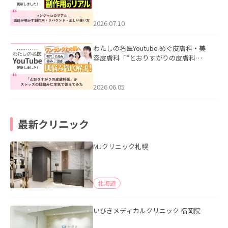
ル｜医師が明かす副作用・リバウン
ド・正しい使い方」を公開いたしまし
た。
2026.07.10
わたしの名医Youtube めぐ皮膚科・美
容皮膚科「”とおりすがりの皮膚科
医”がスレッズの肌悩みに本気で答えて
みた」を公開いたしました。
2026.06.05
最新クリニック
MJクリニック札幌
北海道
いびきメディカルクリニック 福岡院