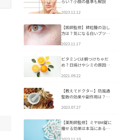
らい？小顔の基準も解説
2023.12.12
【医師監修】稗粒腫の治し
方は？気になる白いブツブ
ツの原因と自宅でできるケ
2023.11.17
アについて
ビタミンCは朝つけちゃだ
め？日焼けやシミの原因に
なるってホント？
2021.09.22
【教えてドクター】防風通
聖散の効果や副作用は？長
期服用は危険なの？
2023.07.27
【薬剤師監修】ミヤBM錠に
痩せる効果は本当にある
の？
2023.11.10