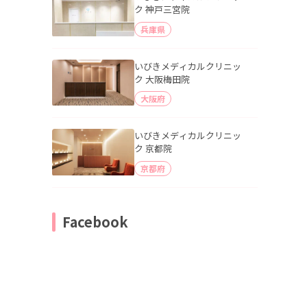
ク 神戸三宮院
兵庫県
いびきメディカルクリニッ
ク 大阪梅田院
大阪府
いびきメディカルクリニッ
ク 京都院
京都府
Facebook