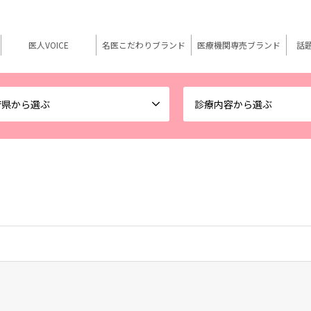
医人VOICE
名医こだわりブランド
医療機関専売ブランド
話
府県から選ぶ
診療内容から選ぶ