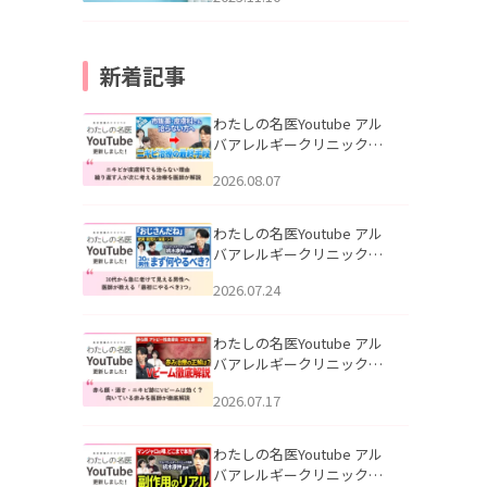
新着記事
わたしの名医Youtube アル
バアレルギークリニック札
幌「ニキビが皮膚科でも治
2026.08.07
らない理由｜繰り返す人が
次に考える治療を医師が解
説」を公開いたしました。
わたしの名医Youtube アル
バアレルギークリニック札
幌「30代から急に老けて見
2026.07.24
える男性へ｜医師が教える
「最初にやるべき3つ」」を
公開いたしました。
わたしの名医Youtube アル
バアレルギークリニック札
幌「赤ら顔・酒さ・ニキビ
2026.07.17
跡にVビームは効く？向いて
いる赤みを医師が徹底解
説」を公開いたしました。
わたしの名医Youtube アル
バアレルギークリニック札