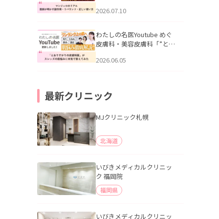
幌「マンジャロのリアル｜
2026.07.10
医師が明かす副作用・リバ
ウンド・正しい使い方」を
公開いたしました。
わたしの名医Youtube めぐ
皮膚科・美容皮膚科「”とお
りすがりの皮膚科医”がスレ
2026.06.05
ッズの肌悩みに本気で答え
てみた」を公開いたしまし
た。
最新クリニック
MJクリニック札幌
北海道
いびきメディカルクリニッ
ク 福岡院
福岡県
いびきメディカルクリニッ