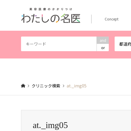
Concept
and
都道
or
クリニック検索
at._img05
at._img05