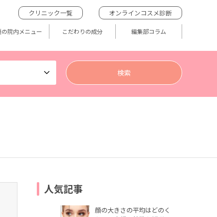
クリニック一覧
オンラインコスメ診断
題の院内メニュー
こだわりの成分
編集部コラム
人気記事
顔の大きさの平均はどのく