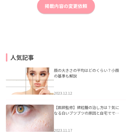
掲載内容の変更依頼
人気記事
顔の大きさの平均はどのくらい？小顔
の基準も解説
2023.12.12
【医師監修】稗粒腫の治し方は？気に
なる白いブツブツの原因と自宅ででき
るケアについて
2023.11.17