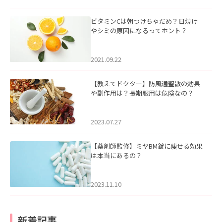
ビタミンCは朝つけちゃだめ？日焼け
やシミの原因になるってホント？
2021.09.22
【教えてドクター】防風通聖散の効果
や副作用は？長期服用は危険なの？
2023.07.27
【薬剤師監修】ミヤBM錠に痩せる効果
は本当にあるの？
2023.11.10
新着記事