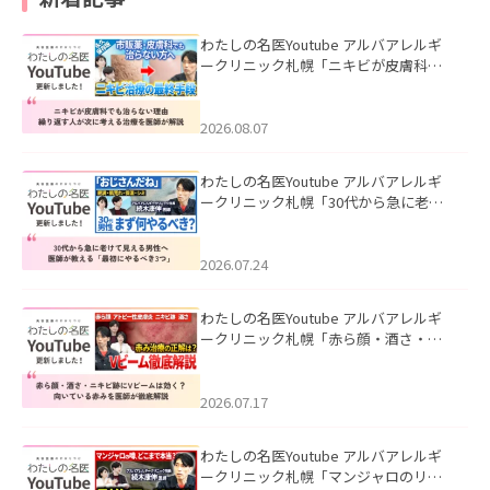
わたしの名医Youtube アルバアレルギ
ークリニック札幌「ニキビが皮膚科で
も治らない理由｜繰り返す人が次に考
える治療を医師が解説」を公開いたし
ました。
2026.08.07
わたしの名医Youtube アルバアレルギ
ークリニック札幌「30代から急に老け
て見える男性へ｜医師が教える「最初
にやるべき3つ」」を公開いたしまし
た。
2026.07.24
わたしの名医Youtube アルバアレルギ
ークリニック札幌「赤ら顔・酒さ・ニ
キビ跡にVビームは効く？向いている赤
みを医師が徹底解説」を公開いたしま
した。
2026.07.17
わたしの名医Youtube アルバアレルギ
ークリニック札幌「マンジャロのリア