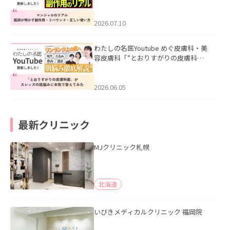
ル｜医師が明かす副作用・リバウン
ド・正しい使い方」を公開いたしまし
た。
2026.07.10
わたしの名医Youtube めぐ皮膚科・美
容皮膚科「”とおりすがりの皮膚科
医”がスレッズの肌悩みに本気で答えて
みた」を公開いたしました。
2026.06.05
最新クリニック
MJクリニック札幌
北海道
いびきメディカルクリニック 福岡院