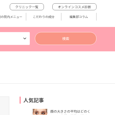
クリニック一覧
オンラインコスメ診断
題の院内メニュー
こだわりの成分
編集部コラム
人気記事
顔の大きさの平均はどのく