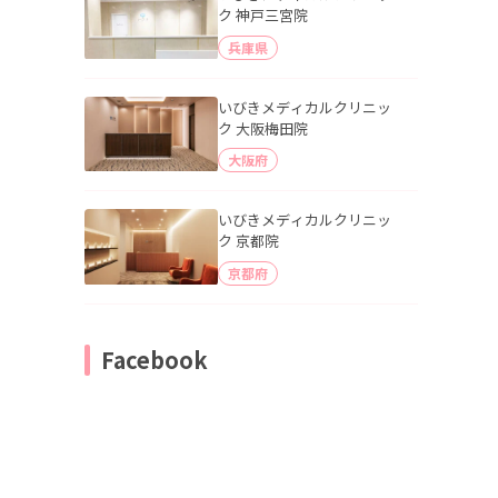
ク 神戸三宮院
兵庫県
いびきメディカルクリニッ
ク 大阪梅田院
大阪府
いびきメディカルクリニッ
ク 京都院
京都府
Facebook