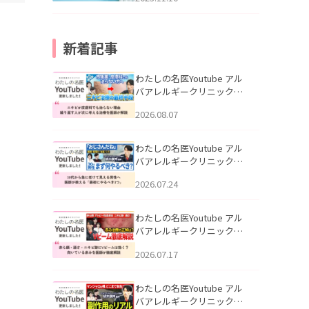
新着記事
わたしの名医Youtube アル
バアレルギークリニック札
幌「ニキビが皮膚科でも治
2026.08.07
らない理由｜繰り返す人が
次に考える治療を医師が解
説」を公開いたしました。
わたしの名医Youtube アル
バアレルギークリニック札
幌「30代から急に老けて見
2026.07.24
える男性へ｜医師が教える
「最初にやるべき3つ」」を
公開いたしました。
わたしの名医Youtube アル
バアレルギークリニック札
幌「赤ら顔・酒さ・ニキビ
2026.07.17
跡にVビームは効く？向いて
いる赤みを医師が徹底解
説」を公開いたしました。
わたしの名医Youtube アル
バアレルギークリニック札