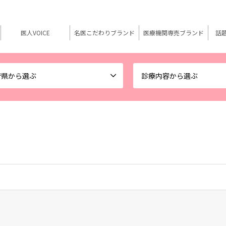
医人VOICE
名医こだわりブランド
医療機関専売ブランド
話
府県から選ぶ
診療内容から選ぶ