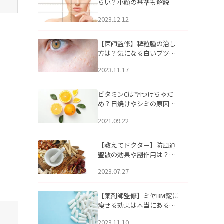
らい？小顔の基準も解説
2023.12.12
【医師監修】稗粒腫の治し
方は？気になる白いブツブ
ツの原因と自宅でできるケ
2023.11.17
アについて
ビタミンCは朝つけちゃだ
め？日焼けやシミの原因に
なるってホント？
2021.09.22
【教えてドクター】防風通
聖散の効果や副作用は？長
期服用は危険なの？
2023.07.27
【薬剤師監修】ミヤBM錠に
痩せる効果は本当にある
の？
2023.11.10