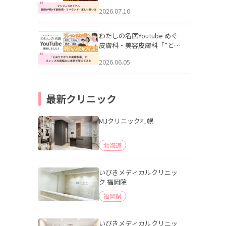
幌「マンジャロのリアル｜
2026.07.10
医師が明かす副作用・リバ
ウンド・正しい使い方」を
公開いたしました。
わたしの名医Youtube めぐ
皮膚科・美容皮膚科「”とお
りすがりの皮膚科医”がスレ
2026.06.05
ッズの肌悩みに本気で答え
てみた」を公開いたしまし
た。
最新クリニック
MJクリニック札幌
北海道
いびきメディカルクリニッ
ク 福岡院
福岡県
いびきメディカルクリニッ