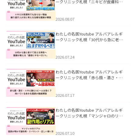
ークリニック札幌「ニキビが皮膚科で
も治らない理由｜繰り返す人が次に考
える治療を医師が解説」を公開いたし
ました。
2026.08.07
わたしの名医Youtube アルバアレルギ
ークリニック札幌「30代から急に老け
て見える男性へ｜医師が教える「最初
にやるべき3つ」」を公開いたしまし
た。
2026.07.24
わたしの名医Youtube アルバアレルギ
ークリニック札幌「赤ら顔・酒さ・ニ
キビ跡にVビームは効く？向いている赤
みを医師が徹底解説」を公開いたしま
した。
2026.07.17
わたしの名医Youtube アルバアレルギ
ークリニック札幌「マンジャロのリア
ル｜医師が明かす副作用・リバウン
ド・正しい使い方」を公開いたしまし
た。
2026.07.10