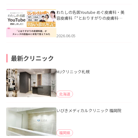
わたしの名医Youtube めぐ皮膚科・美
容皮膚科「”とおりすがりの皮膚科
医”がスレッズの肌悩みに本気で答えて
みた」を公開いたしました。
2026.06.05
最新クリニック
MJクリニック札幌
北海道
いびきメディカルクリニック 福岡院
福岡県