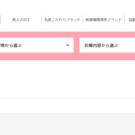
医人VOICE
名医こだわりブランド
医療機関専売ブランド
話
府県から選ぶ
診療内容から選ぶ