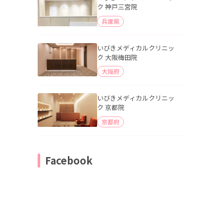
ク 神戸三宮院
兵庫県
いびきメディカルクリニッ
ク 大阪梅田院
大阪府
いびきメディカルクリニッ
ク 京都院
京都府
Facebook