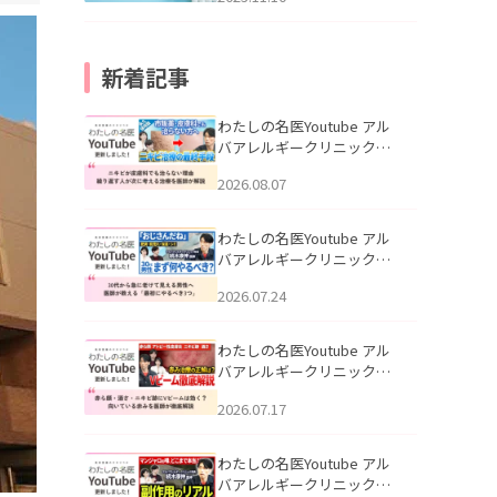
新着記事
わたしの名医Youtube アル
バアレルギークリニック札
幌「ニキビが皮膚科でも治
2026.08.07
らない理由｜繰り返す人が
次に考える治療を医師が解
説」を公開いたしました。
わたしの名医Youtube アル
バアレルギークリニック札
幌「30代から急に老けて見
2026.07.24
える男性へ｜医師が教える
「最初にやるべき3つ」」を
公開いたしました。
わたしの名医Youtube アル
バアレルギークリニック札
幌「赤ら顔・酒さ・ニキビ
2026.07.17
跡にVビームは効く？向いて
いる赤みを医師が徹底解
説」を公開いたしました。
わたしの名医Youtube アル
バアレルギークリニック札