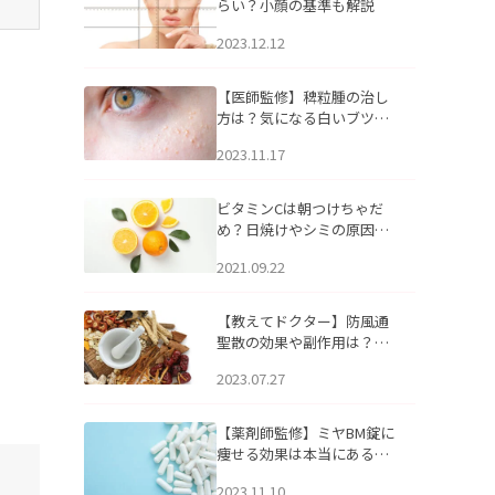
らい？小顔の基準も解説
2023.12.12
【医師監修】稗粒腫の治し
方は？気になる白いブツブ
ツの原因と自宅でできるケ
2023.11.17
アについて
ビタミンCは朝つけちゃだ
め？日焼けやシミの原因に
なるってホント？
2021.09.22
【教えてドクター】防風通
聖散の効果や副作用は？長
期服用は危険なの？
2023.07.27
【薬剤師監修】ミヤBM錠に
痩せる効果は本当にある
の？
2023.11.10