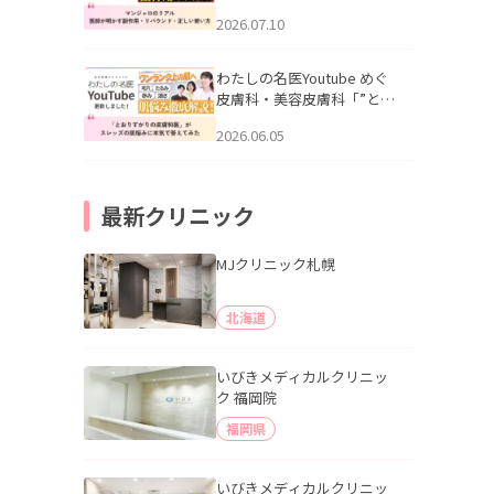
幌「マンジャロのリアル｜
2026.07.10
医師が明かす副作用・リバ
ウンド・正しい使い方」を
公開いたしました。
わたしの名医Youtube めぐ
皮膚科・美容皮膚科「”とお
りすがりの皮膚科医”がスレ
2026.06.05
ッズの肌悩みに本気で答え
てみた」を公開いたしまし
た。
最新クリニック
MJクリニック札幌
北海道
いびきメディカルクリニッ
ク 福岡院
福岡県
いびきメディカルクリニッ