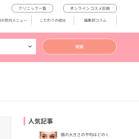
クリニック一覧
オンラインコスメ診断
題の院内メニュー
こだわりの成分
編集部コラム
人気記事
顔の大きさの平均はどのく