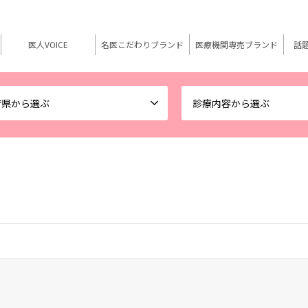
医人VOICE
名医こだわりブランド
医療機関専売ブランド
話
府県から選ぶ
診療内容から選ぶ