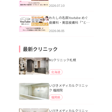
幌「マンジャロのリアル｜
2026.07.10
医師が明かす副作用・リバ
ウンド・正しい使い方」を
公開いたしました。
わたしの名医Youtube めぐ
皮膚科・美容皮膚科「”とお
りすがりの皮膚科医”がスレ
2026.06.05
ッズの肌悩みに本気で答え
てみた」を公開いたしまし
た。
最新クリニック
MJクリニック札幌
北海道
いびきメディカルクリニッ
ク 福岡院
福岡県
いびきメディカルクリニッ