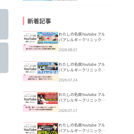
新着記事
わたしの名医Youtube アル
バアレルギークリニック札
幌「ニキビが皮膚科でも治
2026.08.07
らない理由｜繰り返す人が
次に考える治療を医師が解
説」を公開いたしました。
わたしの名医Youtube アル
バアレルギークリニック札
幌「30代から急に老けて見
2026.07.24
える男性へ｜医師が教える
「最初にやるべき3つ」」を
公開いたしました。
わたしの名医Youtube アル
バアレルギークリニック札
幌「赤ら顔・酒さ・ニキビ
2026.07.17
跡にVビームは効く？向いて
いる赤みを医師が徹底解
説」を公開いたしました。
わたしの名医Youtube アル
バアレルギークリニック札