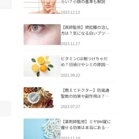
らい？小顔の基準も解説
2023.12.12
【医師監修】稗粒腫の治し
方は？気になる白いブツブ
ツの原因と自宅でできるケ
2023.11.17
アについて
ビタミンCは朝つけちゃだ
め？日焼けやシミの原因に
なるってホント？
2021.09.22
【教えてドクター】防風通
聖散の効果や副作用は？長
期服用は危険なの？
2023.07.27
【薬剤師監修】ミヤBM錠に
痩せる効果は本当にある
の？
2023.11.10