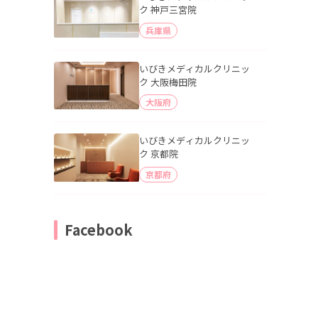
ク 神戸三宮院
兵庫県
いびきメディカルクリニッ
ク 大阪梅田院
大阪府
いびきメディカルクリニッ
ク 京都院
京都府
Facebook