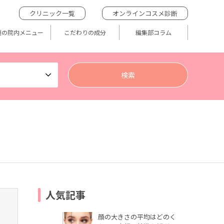
クリニック一覧
オンラインコスメ診断
題の院内メニュー
こだわりの成分
編集部コラム
人気記事
顔の大きさの平均はどのく