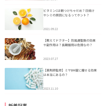
ビタミンCは朝つけちゃだめ？日焼け
やシミの原因になるってホント？
2021.09.22
【教えてドクター】防風通聖散の効果
や副作用は？長期服用は危険なの？
2023.07.27
【薬剤師監修】ミヤBM錠に痩せる効果
は本当にあるの？
2023.11.10
新着記事