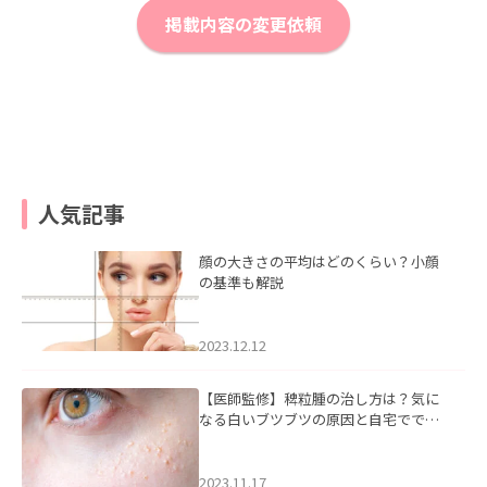
掲載内容の変更依頼
人気記事
顔の大きさの平均はどのくらい？小顔
の基準も解説
2023.12.12
【医師監修】稗粒腫の治し方は？気に
なる白いブツブツの原因と自宅ででき
るケアについて
2023.11.17