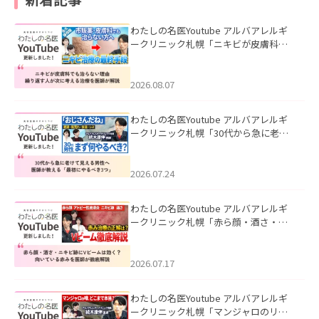
わたしの名医Youtube アルバアレルギ
ークリニック札幌「ニキビが皮膚科で
も治らない理由｜繰り返す人が次に考
える治療を医師が解説」を公開いたし
ました。
2026.08.07
わたしの名医Youtube アルバアレルギ
ークリニック札幌「30代から急に老け
て見える男性へ｜医師が教える「最初
にやるべき3つ」」を公開いたしまし
た。
2026.07.24
わたしの名医Youtube アルバアレルギ
ークリニック札幌「赤ら顔・酒さ・ニ
キビ跡にVビームは効く？向いている赤
みを医師が徹底解説」を公開いたしま
した。
2026.07.17
わたしの名医Youtube アルバアレルギ
ークリニック札幌「マンジャロのリア