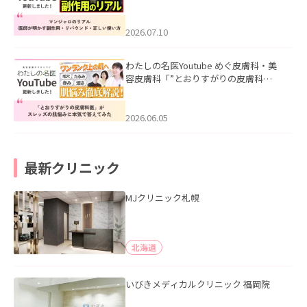
ル｜医師が明かす副作用・リバウン
ド・正しい使い方」を公開いたしまし
た。
2026.07.10
わたしの名医Youtube めぐ皮膚科・美
容皮膚科「”とおりすがりの皮膚科
医”がスレッズの肌悩みに本気で答えて
みた」を公開いたしました。
2026.06.05
最新クリニック
MJクリニック札幌
北海道
いびきメディカルクリニック 福岡院