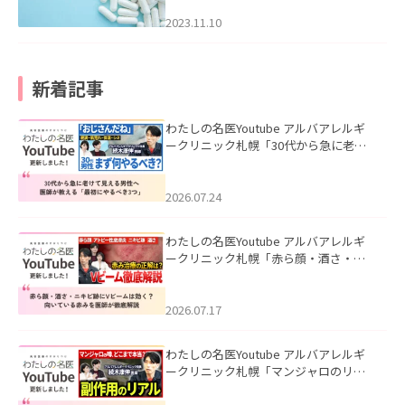
2023.11.10
新着記事
わたしの名医Youtube アルバアレルギ
ークリニック札幌「30代から急に老け
て見える男性へ｜医師が教える「最初
にやるべき3つ」」を公開いたしまし
た。
2026.07.24
わたしの名医Youtube アルバアレルギ
ークリニック札幌「赤ら顔・酒さ・ニ
キビ跡にVビームは効く？向いている赤
みを医師が徹底解説」を公開いたしま
した。
2026.07.17
わたしの名医Youtube アルバアレルギ
ークリニック札幌「マンジャロのリア
ル｜医師が明かす副作用・リバウン