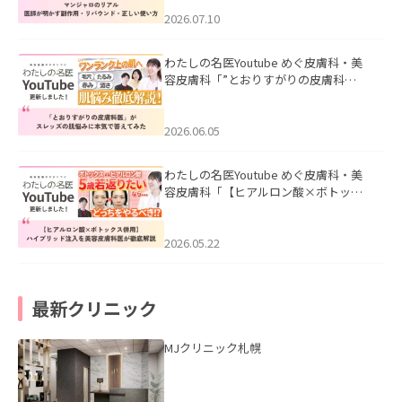
ド・正しい使い方」を公開いたしまし
た。
2026.07.10
わたしの名医Youtube めぐ皮膚科・美
容皮膚科「”とおりすがりの皮膚科
医”がスレッズの肌悩みに本気で答えて
みた」を公開いたしました。
2026.06.05
わたしの名医Youtube めぐ皮膚科・美
容皮膚科「【ヒアルロン酸×ボトック
ス併用】ハイブリッド注入を美容皮膚
科医が徹底解説」を公開いたしまし
た。
2026.05.22
最新クリニック
MJクリニック札幌