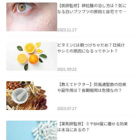
【医師監修】稗粒腫の治し方は？気に
なる白いブツブツの原因と自宅ででき
るケアについて
2023.11.17
ビタミンCは朝つけちゃだめ？日焼け
やシミの原因になるってホント？
2021.09.22
【教えてドクター】防風通聖散の効果
や副作用は？長期服用は危険なの？
2023.07.27
【薬剤師監修】ミヤBM錠に痩せる効果
は本当にあるの？