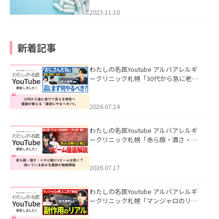
2023.11.10
新着記事
わたしの名医Youtube アルバアレルギ
ークリニック札幌「30代から急に老け
て見える男性へ｜医師が教える「最初
にやるべき3つ」」を公開いたしまし
た。
2026.07.24
わたしの名医Youtube アルバアレルギ
ークリニック札幌「赤ら顔・酒さ・ニ
キビ跡にVビームは効く？向いている赤
みを医師が徹底解説」を公開いたしま
した。
2026.07.17
わたしの名医Youtube アルバアレルギ
ークリニック札幌「マンジャロのリア
ル｜医師が明かす副作用・リバウン