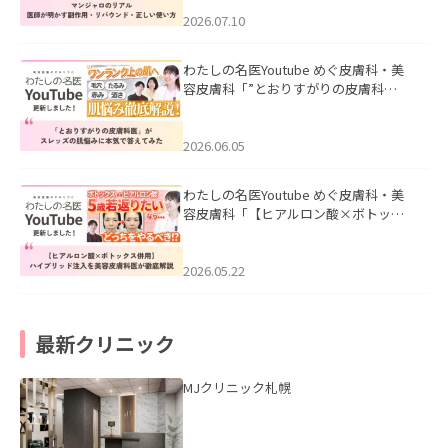
ド・正しい使い方」を公開いたしまし
た。
2026.07.10
わたしの名医Youtube めぐ皮膚科・美
容皮膚科「”とおりすがりの皮膚科
医”がスレッズの肌悩みに本気で答えて
みた」を公開いたしました。
2026.06.05
わたしの名医Youtube めぐ皮膚科・美
容皮膚科「【ヒアルロン酸×ボトック
ス併用】ハイブリッド注入を美容皮膚
科医が徹底解説」を公開いたしまし
た。
2026.05.22
最新クリニック
MJクリニック札幌