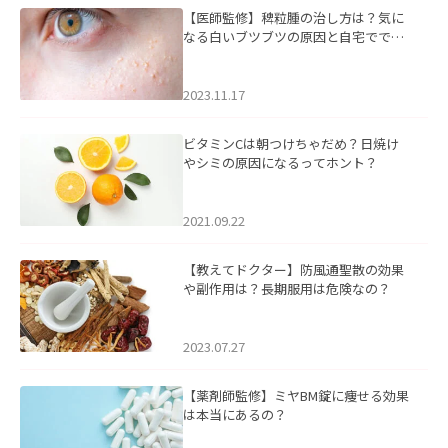
【医師監修】稗粒腫の治し方は？気に
なる白いブツブツの原因と自宅ででき
るケアについて
2023.11.17
ビタミンCは朝つけちゃだめ？日焼け
やシミの原因になるってホント？
2021.09.22
【教えてドクター】防風通聖散の効果
や副作用は？長期服用は危険なの？
2023.07.27
【薬剤師監修】ミヤBM錠に痩せる効果
は本当にあるの？