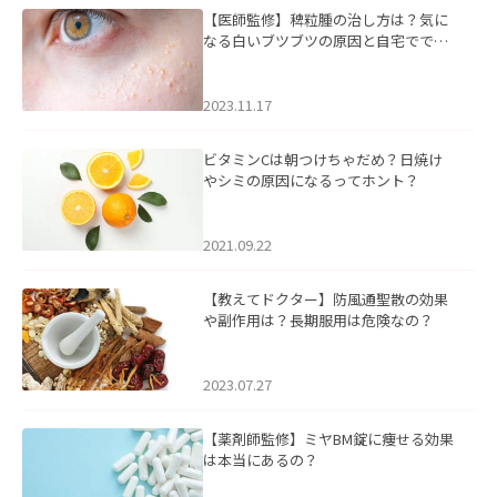
【医師監修】稗粒腫の治し方は？気に
なる白いブツブツの原因と自宅ででき
るケアについて
2023.11.17
ビタミンCは朝つけちゃだめ？日焼け
やシミの原因になるってホント？
2021.09.22
【教えてドクター】防風通聖散の効果
や副作用は？長期服用は危険なの？
2023.07.27
【薬剤師監修】ミヤBM錠に痩せる効果
は本当にあるの？