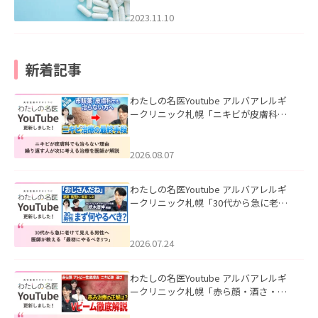
2023.11.10
新着記事
わたしの名医Youtube アルバアレルギ
ークリニック札幌「ニキビが皮膚科で
も治らない理由｜繰り返す人が次に考
える治療を医師が解説」を公開いたし
ました。
2026.08.07
わたしの名医Youtube アルバアレルギ
ークリニック札幌「30代から急に老け
て見える男性へ｜医師が教える「最初
にやるべき3つ」」を公開いたしまし
た。
2026.07.24
わたしの名医Youtube アルバアレルギ
ークリニック札幌「赤ら顔・酒さ・ニ
キビ跡にVビームは効く？向いている赤