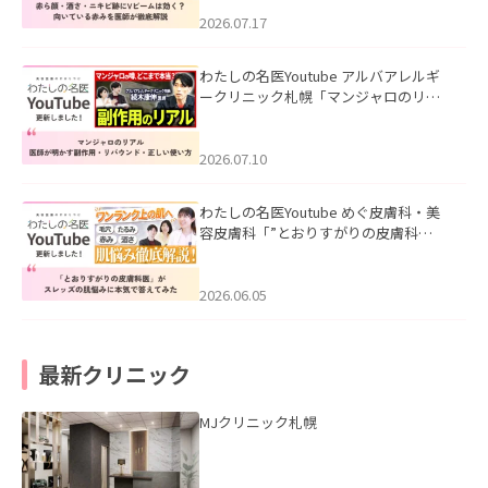
みを医師が徹底解説」を公開いたしま
した。
2026.07.17
わたしの名医Youtube アルバアレルギ
ークリニック札幌「マンジャロのリア
ル｜医師が明かす副作用・リバウン
ド・正しい使い方」を公開いたしまし
た。
2026.07.10
わたしの名医Youtube めぐ皮膚科・美
容皮膚科「”とおりすがりの皮膚科
医”がスレッズの肌悩みに本気で答えて
みた」を公開いたしました。
2026.06.05
最新クリニック
MJクリニック札幌