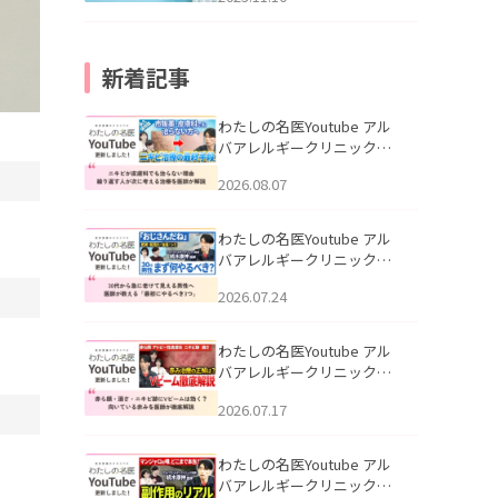
新着記事
わたしの名医Youtube アル
バアレルギークリニック札
幌「ニキビが皮膚科でも治
2026.08.07
らない理由｜繰り返す人が
次に考える治療を医師が解
説」を公開いたしました。
わたしの名医Youtube アル
バアレルギークリニック札
幌「30代から急に老けて見
2026.07.24
える男性へ｜医師が教える
「最初にやるべき3つ」」を
公開いたしました。
わたしの名医Youtube アル
バアレルギークリニック札
幌「赤ら顔・酒さ・ニキビ
2026.07.17
跡にVビームは効く？向いて
いる赤みを医師が徹底解
説」を公開いたしました。
わたしの名医Youtube アル
バアレルギークリニック札