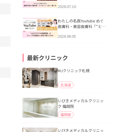
幌「マンジャロのリアル｜
2026.07.10
医師が明かす副作用・リバ
ウンド・正しい使い方」を
公開いたしました。
わたしの名医Youtube めぐ
皮膚科・美容皮膚科「”とお
りすがりの皮膚科医”がスレ
2026.06.05
ッズの肌悩みに本気で答え
てみた」を公開いたしまし
た。
最新クリニック
MJクリニック札幌
北海道
いびきメディカルクリニッ
ク 福岡院
福岡県
いびきメディカルクリニッ