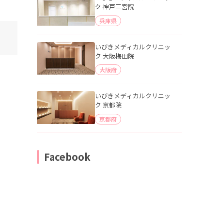
ク 神戸三宮院
兵庫県
いびきメディカルクリニッ
ク 大阪梅田院
大阪府
いびきメディカルクリニッ
ク 京都院
京都府
Facebook