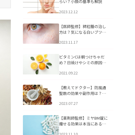
らい？小顔の基準も解説
2023.12.12
【医師監修】稗粒腫の治し
方は？気になる白いブツブ
ツの原因と自宅でできるケ
2023.11.17
アについて
ビタミンCは朝つけちゃだ
め？日焼けやシミの原因に
なるってホント？
2021.09.22
【教えてドクター】防風通
聖散の効果や副作用は？長
期服用は危険なの？
2023.07.27
【薬剤師監修】ミヤBM錠に
痩せる効果は本当にある
の？
2023.11.10