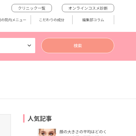
クリニック一覧
オンラインコスメ診断
題の院内メニュー
こだわりの成分
編集部コラム
人気記事
顔の大きさの平均はどのく